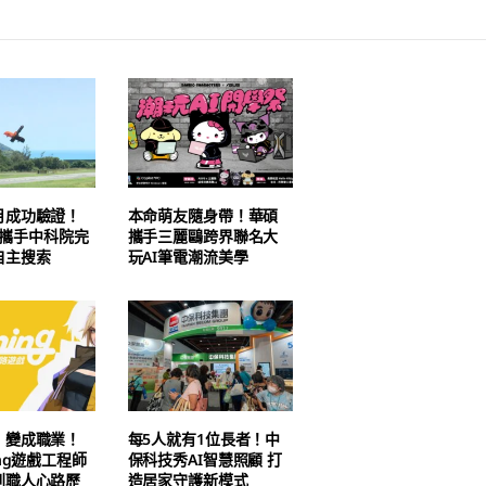
月成功驗證！
本命萌友隨身帶！華碩
AI 攜手中科院完
攜手三麗鷗跨界聯名大
自主搜索
玩AI筆電潮流美學
」變成職業！
每5人就有1位長者！中
ing遊戲工程師
保科技秀AI智慧照顧 打
到職人心路歷
造居家守護新模式