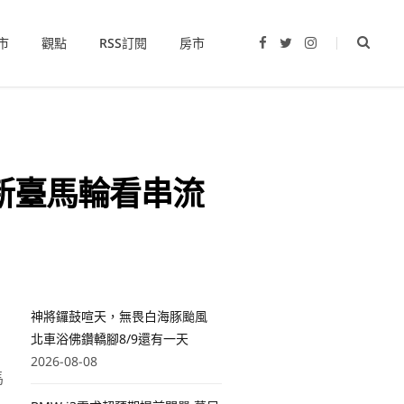
市
觀點
RSS訂閱
房市
F
T
I
a
w
n
c
i
s
e
t
t
b
t
a
o
e
g
o
r
r
k
a
m
新臺馬輪看串流
神將鑼鼓喧天，無畏白海豚颱風
北車浴佛鑽轎腳8/9還有一天
2026-08-08
馬