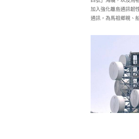
四號」海纜，以及馬
加入強化離島通訊韌
通訊，為馬祖鄉親、