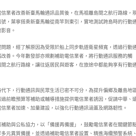
電信業者改善新臺馬輪通訊品質後，在馬祖離島間之航行路線，
訊號，葉寧搭乘新臺馬輪從南竿到東引，實地測試跨島時的行動
流影音。
遲問題，經了解原因為受限於船上同步軌道衛星頻寬，透過行動
幅改善。今年數發部亦規劃補助電信業者，將行動通訊服務的觸
祖間之航行路線，讓往返居民與遊客，在旅途中都能夠享有行動
時代下，行動通訊與民眾生活已密不可分，為提升偏鄉及離島地
透過前瞻預算等補助或輔導措施提供電信業者誘因，促請中華、
電信業者加速、加量建設，以強化行動通訊涵蓋及網路韌性。
策補助與公私協力，以「備援再備援」，鼓勵電信業者在關鍵節
等多元異質備援，並透過補助電信業者設置、精進海纜預警系統