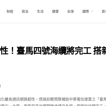
財經
政治
生活
健康
全球
國際
房
性！臺馬四號海纜將完工 搭
導
強化離島通訊網路韌性，透過前瞻預算補助中華電信建置之「臺