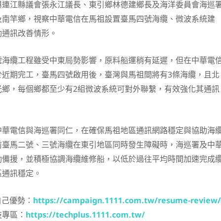
與連江縣議會張永江議長、東引鄉林德建鄉長及海洋委員會海巡
及南竿鄉，視察中華電信在馬祖設置臺馬四號海纜、微波系統建
動通訊改善情形。
號海纜工程雖受中東局勢影響，原料船運稍有延遲，但在中華電
於近期完工，臺馬四號啟用後，臺灣與馬祖間將有3條海纜，且北
光鄉，每個鄉都至少有2組微波系統可對外聯繫，有效強化其通訊
中華電信與海巡署同仁，在確保馬祖地區通訊網路穩定與協助海
前臺馬二號、三號海纜在東引地區同時發生障礙時，海巡署及中
動備援，並積極協調海纜維修船，以低於過往平均時間加速完成
區通訊穩定。
自己優勢：
https://campaign.1111.com.tw/resume-review/
技專區：
https://techplus.1111.com.tw/