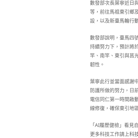
數發部次長葉寧近日
等，前往馬祖東引鄉
設，以及新臺馬輪行
數發部說明，臺馬四
持續努力下，預計將
竿、南竿、東引與莒
韌性。
葉寧此行並當面感謝
防護所做的努力，日
電信同仁第一時間啟
線修復，確保東引地
「AI履歷健檢」看見
更多科技工作請上科