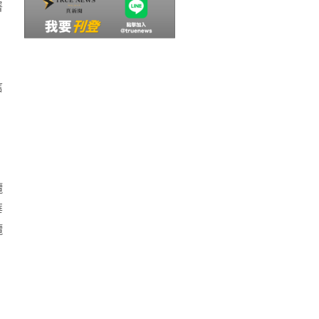
署
信
纜
華
纜