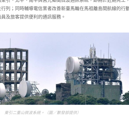
祖東引、北竿、南竿與莒光鄉間微波通訊系統，即將於近期完工
性行列；同時輔導電信業者改善新臺馬輪在馬祖離島間航線的行
船員及旅客提供便利的通訊服務。
東引二重山微波系統。（圖／數發部提供）