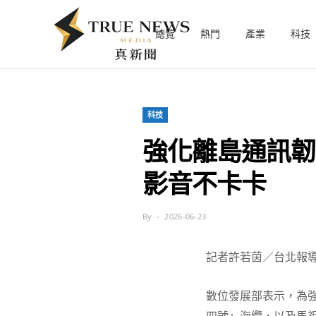
總覽
熱門
產業
科技
科技
強化離島通訊韌
影音不卡卡
By
2026-06-23
記者許若茵／台北報
數位發展部表示，為