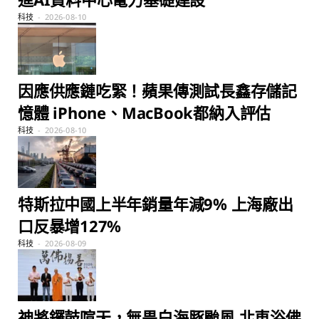
科技
2026-08-10
因應供應鏈吃緊！蘋果傳測試長鑫存儲記
憶體 iPhone、MacBook都納入評估
科技
2026-08-10
特斯拉中國上半年銷量年減9% 上海廠出
口反暴增127%
科技
2026-08-09
神將鑼鼓喧天，無畏白海豚颱風 北車浴佛