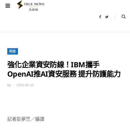
F
T
a
w
c
i
e
t
b
t
o
e
o
r
k
科技
強化企業資安防線！IBM攜手
OpenAI推AI資安服務 提升防護能力
By
2026-06-23
記者彭夢竺／編譯