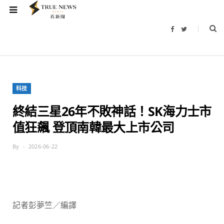
F
T
a
w
c
i
e
t
b
t
o
e
o
r
k
科技
終結三星26年不敗神話！SK海力士市
值狂飆 登頂南韓最大上市公司
By
2026-06-22
記者彭夢竺／編譯