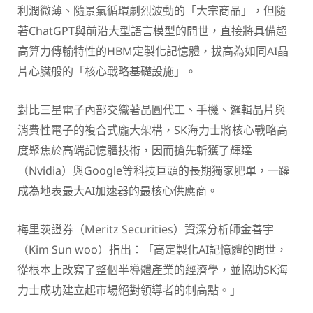
利潤微薄、隨景氣循環劇烈波動的「大宗商品」，但隨
著ChatGPT與前沿大型語言模型的問世，直接將具備超
高算力傳輸特性的HBM定製化記憶體，拔高為如同AI晶
片心臟般的「核心戰略基礎設施」。
對比三星電子內部交織著晶圓代工、手機、邏輯晶片與
消費性電子的複合式龐大架構，SK海力士將核心戰略高
度聚焦於高端記憶體技術，因而搶先斬獲了輝達
（Nvidia）與Google等科技巨頭的長期獨家肥單，一躍
成為地表最大AI加速器的最核心供應商。
梅里茨證券（Meritz Securities）資深分析師金善宇
（Kim Sun woo）指出：「高定製化AI記憶體的問世，
從根本上改寫了整個半導體產業的經濟學，並協助SK海
力士成功建立起市場絕對領導者的制高點。」