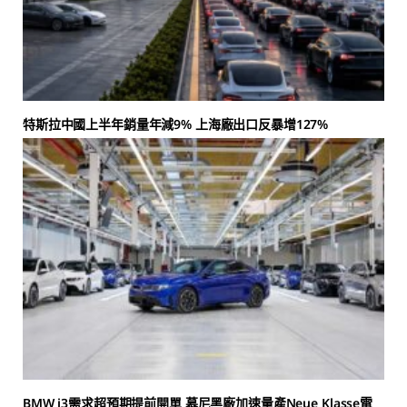
特斯拉中國上半年銷量年減9% 上海廠出口反暴增127%
BMW i3需求超預期提前開單 慕尼黑廠加速量產Neue Klasse電