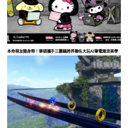
本命萌友隨身帶！華碩攜手三麗鷗跨界聯名大玩AI筆電潮流美學