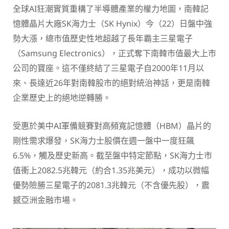
全球AI狂潮實質重構了半導體產業的權力地圖，南韓記
憶體晶片大廠SK海力士（SK Hynix）今（22）日盤中強
勢大漲，總市值歷史性地超越了長年霸主三星電子
（Samsung Electronics），正式奪下南韓市值最大上市
公司的寶座。這不僅終結了三星電子自2000年11月以
來、長達近26年對南韓股市的絕對統治神話，更是南韓
企業歷史上的絕地逆轉勝。
受惠於美中AI軍備競賽對高頻寬記憶體（HBM）晶片的
剛性需求爆發，SK海力士股價在週一盤中一度狂飆
6.5%，觸及歷史新高。截至盤中特定節點，SK海力士市
值衝上2082.5兆韓元（約合1.35兆美元），成功以微幅
優勢險勝三星電子的2081.3兆韓元（不含優先股），震
撼亞洲金融市場。