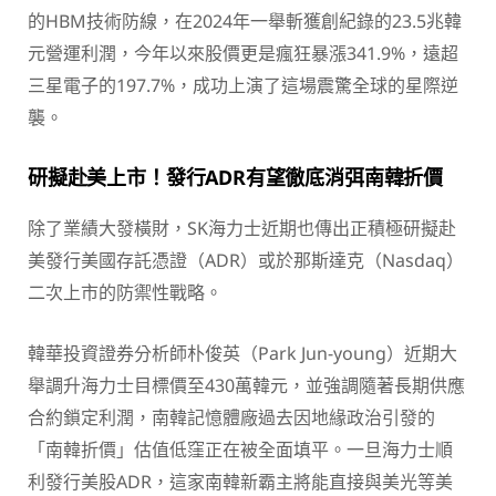
的HBM技術防線，在2024年一舉斬獲創紀錄的23.5兆韓
元營運利潤，今年以來股價更是瘋狂暴漲341.9%，遠超
三星電子的197.7%，成功上演了這場震驚全球的星際逆
襲。
研擬赴美上市！發行ADR有望徹底消弭南韓折價
除了業績大發橫財，SK海力士近期也傳出正積極研擬赴
美發行美國存託憑證（ADR）或於那斯達克（Nasdaq）
二次上市的防禦性戰略。
韓華投資證券分析師朴俊英（Park Jun-young）近期大
舉調升海力士目標價至430萬韓元，並強調隨著長期供應
合約鎖定利潤，南韓記憶體廠過去因地緣政治引發的
「南韓折價」估值低窪正在被全面填平。一旦海力士順
利發行美股ADR，這家南韓新霸主將能直接與美光等美