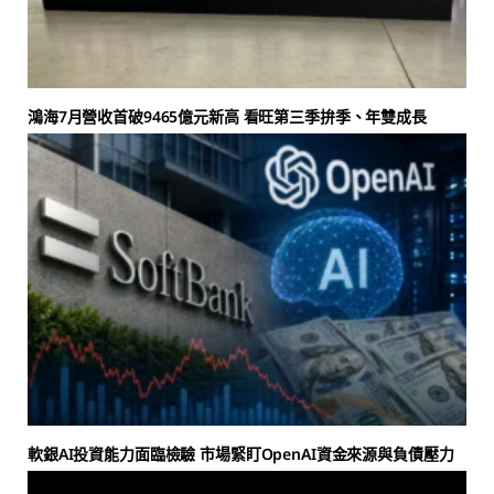
鴻海7月營收首破9465億元新高 看旺第三季拚季、年雙成長
軟銀AI投資能力面臨檢驗 市場緊盯OpenAI資金來源與負債壓力