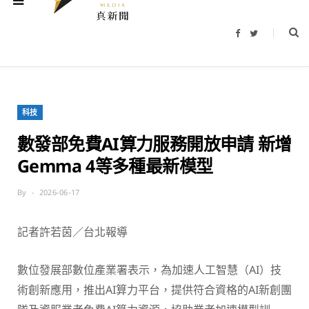
F
T
a
w
c
i
e
t
b
t
o
e
o
r
k
科技
數發部免費AI算力服務開放申請 新增
Gemma 4等多種最新模型
By
2026-06-17
記者許若茵／台北報導
數位發展部數位產業署表示，為加速人工智慧（AI）技
術創新應用，推出AI算力平台，提供符合資格的AI新創團