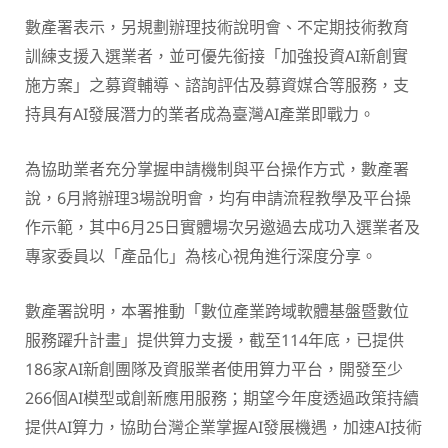
數產署表示，另規劃辦理技術說明會、不定期技術教育
訓練支援入選業者，並可優先銜接「加強投資AI新創實
施方案」之募資輔導、諮詢評估及募資媒合等服務，支
持具有AI發展潛力的業者成為臺灣AI產業即戰力。
為協助業者充分掌握申請機制與平台操作方式，數產署
說，6月將辦理3場說明會，均有申請流程教學及平台操
作示範，其中6月25日實體場次另邀過去成功入選業者及
專家委員以「產品化」為核心視角進行深度分享。
數產署說明，本署推動「數位產業跨域軟體基盤暨數位
服務躍升計畫」提供算力支援，截至114年底，已提供
186家AI新創團隊及資服業者使用算力平台，開發至少
266個AI模型或創新應用服務；期望今年度透過政策持續
提供AI算力，協助台灣企業掌握AI發展機遇，加速AI技術