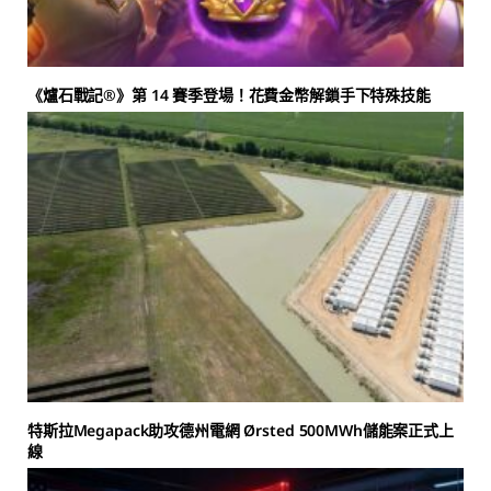
《爐石戰記®》第 14 賽季登場！花費金幣解鎖手下特殊技能
特斯拉Megapack助攻德州電網 Ørsted 500MWh儲能案正式上
線