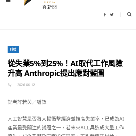
F
T
a
w
c
i
e
t
b
t
o
e
o
r
k
科技
從失業5%到25%！AI取代工作風險
升高 Anthropic提出應對藍圖
By
2026-06-12
記者許若茵／編譯
人工智慧是否將大幅衝擊經濟並推高失業率，已成為AI
產業最受關注的議題之一，若未來AI工具造成大量工作