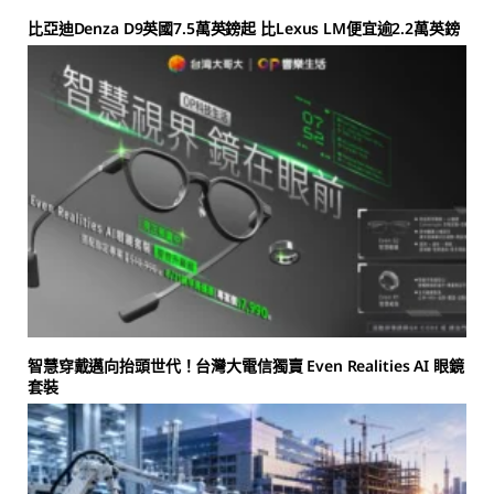
比亞迪Denza D9英國7.5萬英鎊起 比Lexus LM便宜逾2.2萬英鎊
智慧穿戴邁向抬頭世代！台灣大電信獨賣 Even Realities AI 眼鏡
套裝