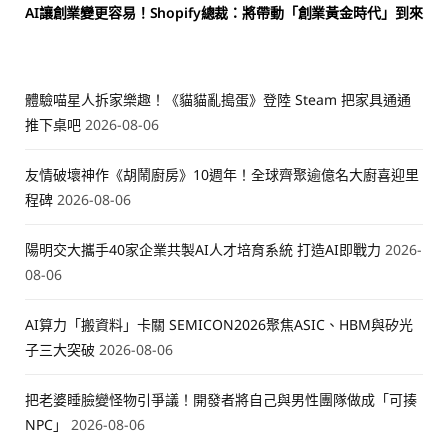
AI讓創業變更容易！Shopify總裁：將帶動「創業黃金時代」到來
體驗喵星人拆家樂趣！《貓貓亂搗蛋》登陸 Steam 把家具通通
推下桌吧
2026-08-06
友情破壞神作《胡鬧廚房》10週年！全球齊聚逾億名大廚喜迎里
程碑
2026-08-06
陽明交大攜手40家企業共製AI人才培育系統 打造AI即戰力
2026-
08-06
AI算力「搬資料」卡關 SEMICON2026聚焦ASIC、HBM與矽光
子三大突破
2026-08-06
把老婆睡臉變怪物引爭議！開發者將自己與男性團隊做成「可揍
NPC」
2026-08-06