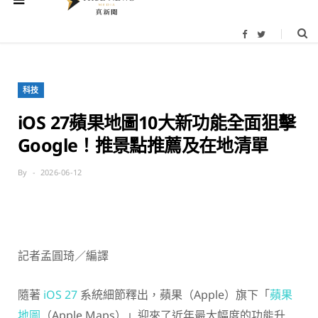
F
T
a
w
c
i
e
t
b
t
o
e
科技
o
r
k
iOS 27蘋果地圖10大新功能全面狙擊
Google！推景點推薦及在地清單
By
2026-06-12
記者孟圓琦／編譯
隨著
iOS 27
系統細節釋出，蘋果（Apple）旗下「
蘋果
地圖
（Apple Maps）」迎來了近年最大幅度的功能升