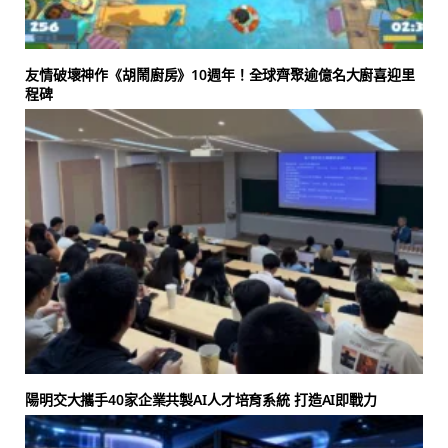
友情破壞神作《胡鬧廚房》10週年！全球齊聚逾億名大廚喜迎里
程碑
陽明交大攜手40家企業共製AI人才培育系統 打造AI即戰力