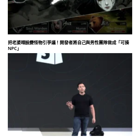
把老婆睡臉變怪物引爭議！開發者將自己與男性團隊做成「可揍
NPC」