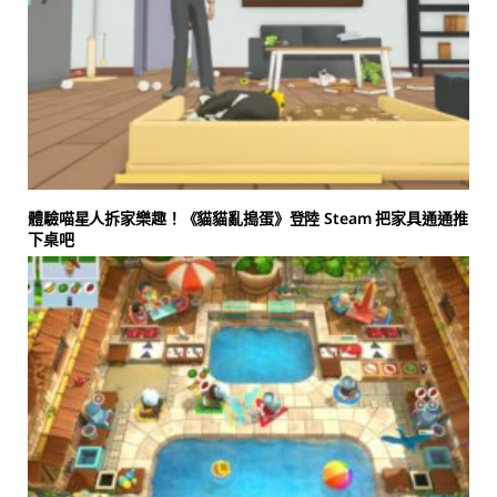
體驗喵星人拆家樂趣！《貓貓亂搗蛋》登陸 Steam 把家具通通推
下桌吧