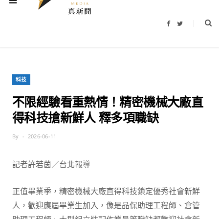
F
T
a
w
c
i
e
t
b
t
o
e
o
r
k
科技
不限經驗看重熱情！精密機械大廠直
得科技搶新鮮人 釋多項職缺
By
2026-06-11
記者許若茵／台北報導
正值畢業季，精密機械大廠直得科技鎖定優秀社會新鮮
人，歡迎應屆畢業生加入，像是品保助理工程師、倉管