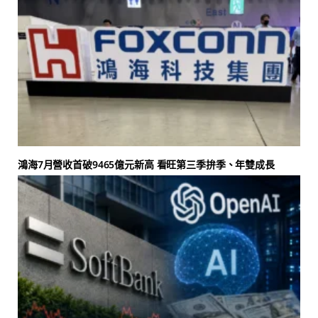
鴻海7月營收首破9465億元新高 看旺第三季拚季、年雙成長