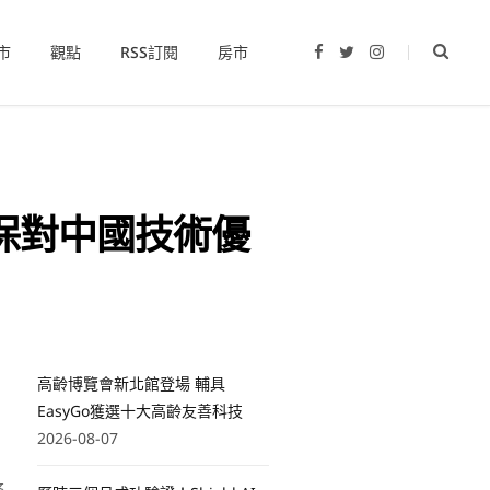
市
觀點
RSS訂閱
房市
F
T
I
a
w
n
c
i
s
e
t
t
b
t
a
o
e
g
o
r
r
k
a
m
保對中國技術優
高齡博覽會新北館登場 輔具
EasyGo獲選十大高齡友善科技
2026-08-07