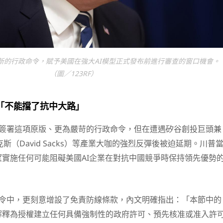
新的行政命令，賦予美國在強大AI模型正式發布前進行審查的窗口機會。
（圖／123RF）
「不能擋了抗中大路」
要簽署這項原版、更為嚴苛的行政命令，但在遭遇矽谷創投巨頭兼
克斯（David Sacks）等產業大咖的強烈反彈後被迫延期。川普
實施任何可能阻礙美國AI企業在對抗中國競爭時保持領先優勢
命令中，更刻意增設了免責防線條款，內文明確指出：「本節中的
解釋為授權建立任何具備強制性的政府許可、預先核准或准入許