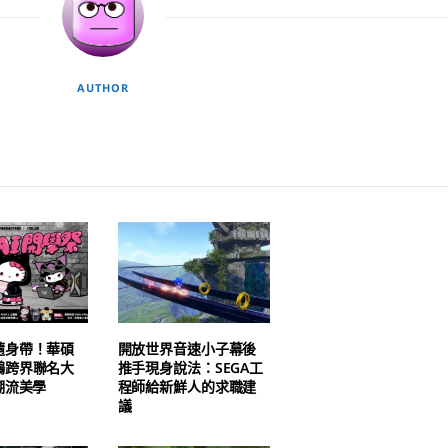
AUTHOR
隨身帶！華碩
開放世界音速小子幕後
鷗跨界聯名大
推手現身說法：SEGA工
潮流美學
程師給新鮮人的求職建
議