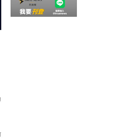
當
的
可