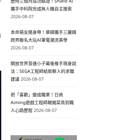
條
歷時三個月成功驗證！Shield AI
攜手中科院完成無人機自主搜索
2026-08-07
本命萌友隨身帶！華碩攜手三麗鷗
強
跨界聯名大玩AI筆電潮流美學
2026-08-07
開放世界音速小子幕後推手現身說
法：SEGA工程師給新鮮人的求職
建議
2026-08-07
把「喜歡」變成職業！日商
Aiming遊戲工程師親揭菜鳥到職
人心路歷程
2026-08-07