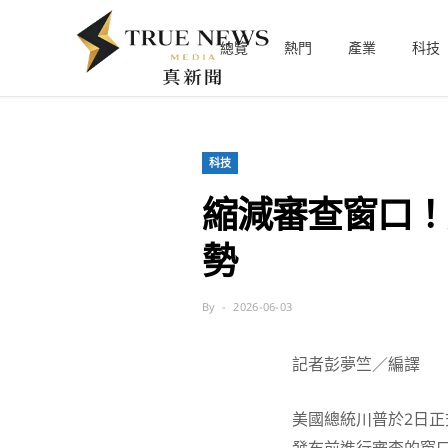
總覽
熱門
產業
科技
科技
縮減審查窗口！
勢
By
2026-06-03
記者彭夢竺／編譯
美國總統川普於2日正