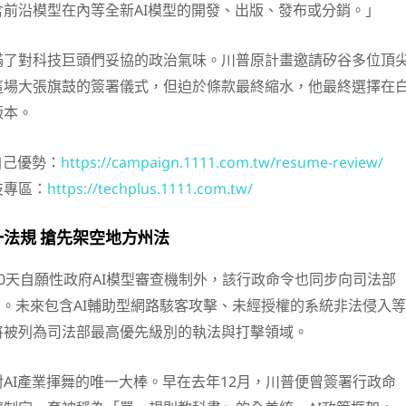
前沿模型在內等全新AI模型的開發、出版、發布或分銷。」
滿了對科技巨頭們妥協的政治氣味。川普原計畫邀請矽谷多位頂
這場大張旗鼓的簽署儀式，但迫於條款最終縮水，他最終選擇在
版本。
自己優勢：
https://campaign.1111.com.tw/resume-review/
技專區：
https://techplus.1111.com.tw/
法規 搶先架空地方州法
0天自願性政府AI模型審查機制外，該行政命令也同步向司法部
令。未來包含AI輔助型網路駭客攻擊、未經授權的系統非法侵入等
將被列為司法部最高優先級別的執法與打擊領域。
AI產業揮舞的唯一大棒。早在去年12月，川普便曾簽署行政命