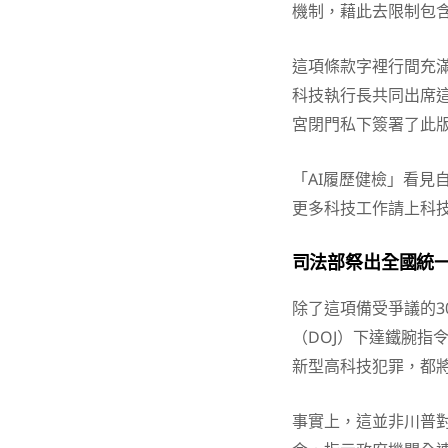
機制，藉此去限制包含
這項條款字裡行間充
科技執行長共同出席
宮閉門私下簽署了此
「AI履歷健檢」看見
更多科技工作請上科
司法部祭出全國統一
除了這項備受爭議的3
（DOJ）下達鐵腕指
新型高科技犯罪，都
事實上，這並非川普對