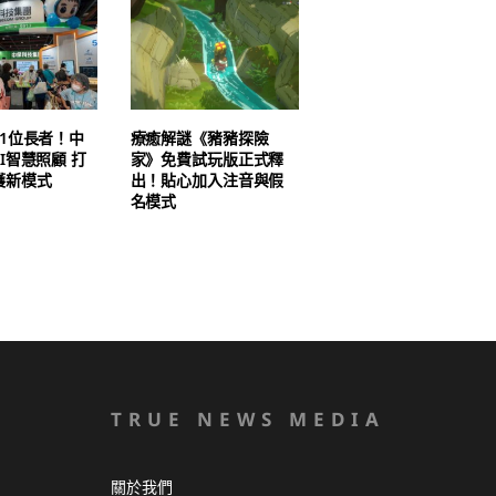
1位長者！中
療癒解謎《豬豬探險
I智慧照顧 打
家》免費試玩版正式釋
護新模式
出！貼心加入注音與假
名模式
TRUE NEWS MEDIA
關於我們