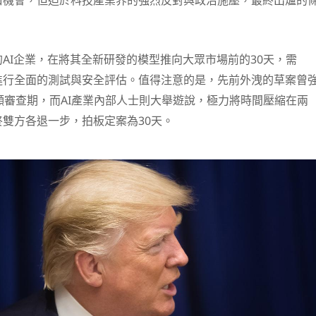
口機會，但迫於科技產業界的強烈反對與政治施壓，最終出爐的
。
AI企業，在將其全新研發的模型推向大眾市場前的30天，需
進行全面的測試與安全評估。值得注意的是，先前外洩的草案曾
願審查期，而AI產業內部人士則大舉遊說，極力將時間壓縮在兩
雙方各退一步，拍板定案為30天。