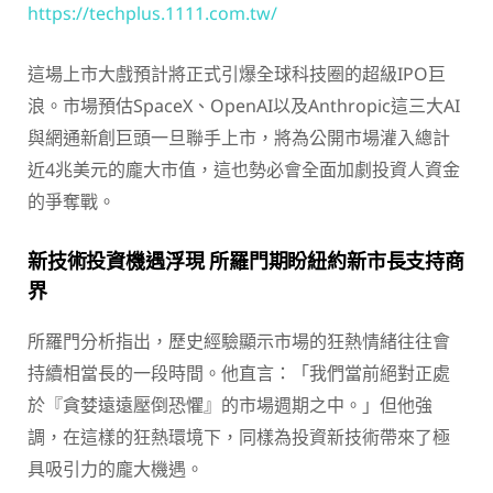
https://techplus.1111.com.tw/
這場上市大戲預計將正式引爆全球科技圈的超級IPO巨
浪。市場預估SpaceX、OpenAI以及Anthropic這三大AI
與網通新創巨頭一旦聯手上市，將為公開市場灌入總計
近4兆美元的龐大市值，這也勢必會全面加劇投資人資金
的爭奪戰。
新技術投資機遇浮現 所羅門期盼紐約新市長支持商
界
所羅門分析指出，歷史經驗顯示市場的狂熱情緒往往會
持續相當長的一段時間。他直言：「我們當前絕對正處
於『貪婪遠遠壓倒恐懼』的市場週期之中。」但他強
調，在這樣的狂熱環境下，同樣為投資新技術帶來了極
具吸引力的龐大機遇。