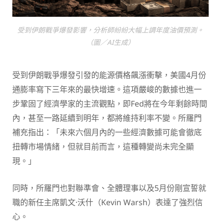
受到伊朗戰爭爆發影響，分析師紛紛大幅上調年度油價預測。
（圖／AI生成）
受到伊朗戰爭爆發引發的能源價格飆漲衝擊，美國4月份
通膨率寫下三年來的最快增速。這項嚴峻的數據也進一
步鞏固了經濟學家的主流觀點，即Fed將在今年剩餘時間
內，甚至一路延續到明年，都將維持利率不變。所羅門
補充指出：「未來六個月內的一些經濟數據可能會徹底
扭轉市場情緒，但就目前而言，這種轉變尚未完全顯
現。」
同時，所羅門也對聯準會、全體理事以及5月份剛宣誓就
職的新任主席凱文·沃什（Kevin Warsh）表達了強烈信
心。