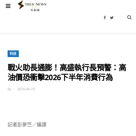
F
T
a
w
c
i
e
t
b
t
o
e
o
r
k
科技
戰火助長通膨！高盛執行長預警：高
油價恐衝擊2026下半年消費行為
By
2026-06-03
記者彭夢竺／編譯