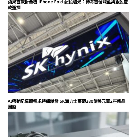
蘋果首款折疊機 iPhone Fold 配色曝光：傳將首發深藍與銀色雙
款選擇
AI帶動記憶體需求持續爆發 SK海力士豪砸380億美元蓋2座新晶
圓廠