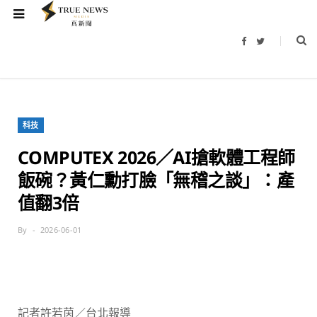
F
T
a
w
c
i
e
t
b
t
o
e
o
r
k
科技
COMPUTEX 2026／AI搶軟體工程師
飯碗？黃仁勳打臉「無稽之談」：產
值翻3倍
By
2026-06-01
記者許若茵／台北報導