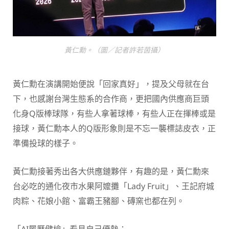
黃仁勳。（圖／記者許若茵攝）
黃仁勳在演講開始便說「回家真好」，提及父母就在台
下，也感謝台灣生態系的合作商，更把國內供應商巨頭
化身Q版棒球隊，有些人拿著球棒，有些人正在揮棒或是
接球，黃仁勳本人的Q版形象則是不忘一襲標誌皮衣，正
準備投球的樣子。
黃仁勳接著秀出各大供應鏈夥伴，有趣的是，黃仁勳來
台必吃的通化夜市水果阿嬤攤「Lady Fruit」、王記府城
肉粽、花娘小館、富霸王豬腳、磚窯也都在列。
「AI履歷健檢」看見自己優勢：