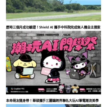
歷時三個月成功驗證！Shield AI 攜手中科院完成無人機自主搜索
本命萌友隨身帶！華碩攜手三麗鷗跨界聯名大玩AI筆電潮流美學