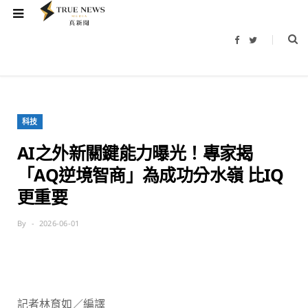
F
T
a
w
c
i
e
t
b
t
o
e
o
r
k
科技
AI之外新關鍵能力曝光！專家揭
「AQ逆境智商」為成功分水嶺 比IQ
更重要
By
2026-06-01
記者林育如／編譯