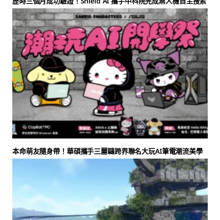
歷時三個月成功驗證！Shield AI 攜手中科院完成無人機自主搜索
本命萌友隨身帶！華碩攜手三麗鷗跨界聯名大玩AI筆電潮流美學