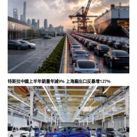
特斯拉中國上半年銷量年減9% 上海廠出口反暴增127%