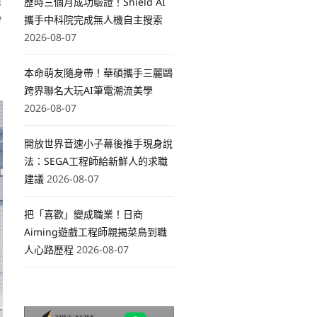
資
歷時三個月成功驗證！Shield AI
W
攜手中科院完成無人機自主搜索
2026-08-07
本命萌友隨身帶！華碩攜手三麗鷗
跨界聯名大玩AI筆電潮流美學
2026-08-07
開放世界音速小子幕後推手現身說
法：SEGA工程師給新鮮人的求職
建議
2026-08-07
把「喜歡」變成職業！日商
Aiming遊戲工程師親揭菜鳥到職
人心路歷程
2026-08-07