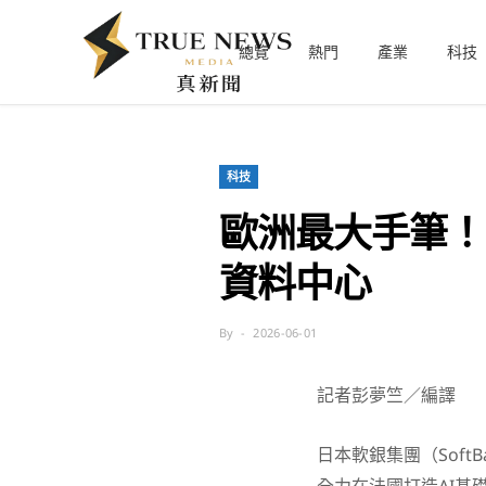
總覽
熱門
產業
科技
科技
歐洲最大手筆！
資料中心
By
2026-06-01
記者彭夢竺／編譯
日本軟銀集團（SoftB