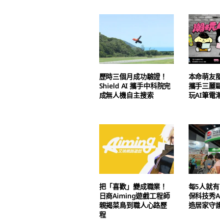
歷時三個月成功驗證！
本命萌友
Shield AI 攜手中科院完
攜手三麗
成無人機自主搜索
玩AI筆電
把「喜歡」變成職業！
每5人就有
日商Aiming遊戲工程師
保科技秀A
親揭菜鳥到職人心路歷
造居家守
程