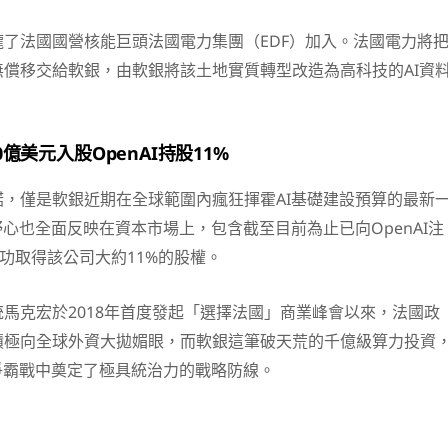
了法國國營核能巨頭法國電力集團（EDF）加入。法國電力將
償移交給軟銀，由軟銀將該土地實質轉型改造為高科技的AI資
0億美元入股OpenAI持股11%
，僅是軟銀近期在全球範圍內瘋狂揮霍AI基礎建設預算的最新
野心也全面反映在資本市場上，包含截至目前為止已向OpenAI注
成功取得該公司大約11%的股權。
馬克宏於2018年首度發起「選擇法國」商業峰會以來，法國政
積極向全球外資大拋媚眼，而軟銀這筆破天荒的千億級算力投資
爭霸戰中奠定了極具統治力的戰略防線。