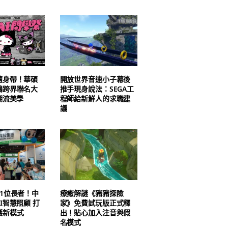
隨身帶！華碩
開放世界音速小子幕後
鷗跨界聯名大
推手現身說法：SEGA工
潮流美學
程師給新鮮人的求職建
議
1位長者！中
療癒解謎《豬豬探險
I智慧照顧 打
家》免費試玩版正式釋
護新模式
出！貼心加入注音與假
名模式