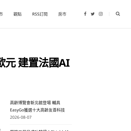
市
觀點
RSS訂閱
房市
F
T
I
a
w
n
c
i
s
e
t
t
b
t
a
o
e
g
o
r
r
k
a
m
元 建置法國AI
高齡博覽會新北館登場 輔具
EasyGo獲選十大高齡友善科技
2026-08-07