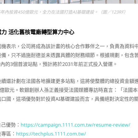
年內投資450億歐元，全力在法國打造AI基礎建設。（圖／123RF）
力 活化舊核電廠轉型算力中心
電機表示，公司將成為該計畫的核心合作夥伴之一，負責為資料
設備，只不過施耐德並未透露具體的財務細節。根據規劃，包含
）在內的3個首波站點，預計將於2031年前正式投入營運。
後續還計劃在法國各地擴建更多站點，這將使整體的總投資金額
0億歐元。軟銀創辦人孫正義接受法國媒體專訪時直言：「法國本
口國，這項優勢對於投資AI基礎建設而言，具備絕對決定性的
自己優勢：
https://campaign.1111.com.tw/resume-review/
技專區：
https://techplus.1111.com.tw/