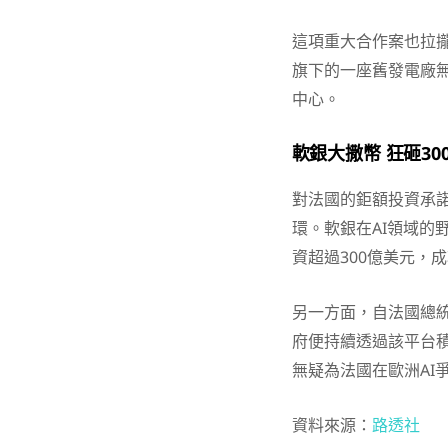
這項重大合作案也拉攏
旗下的一座舊發電廠無
中心。
軟銀大撒幣 狂砸30
對法國的鉅額投資承諾
環。軟銀在AI領域的
資超過300億美元，
另一方面，自法國總統
府便持續透過該平台
無疑為法國在歐洲AI
資料來源：
路透社