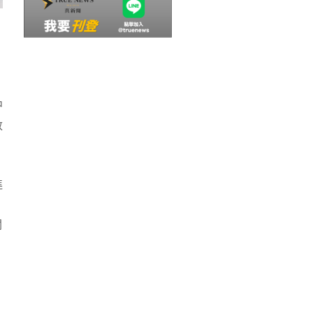
中
敦
進
關