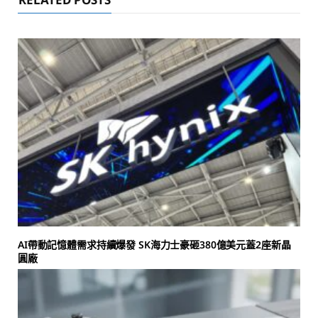
AI帶動記憶體需求持續爆發 SK海力士豪砸380億美元蓋2座新晶
圓廠