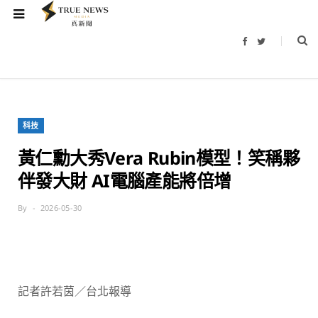
F
T
a
w
c
i
e
t
b
t
o
e
o
r
k
科技
黃仁勳大秀Vera Rubin模型！笑稱夥
伴發大財 AI電腦產能將倍增
By
2026-05-30
記者許若茵／台北報導