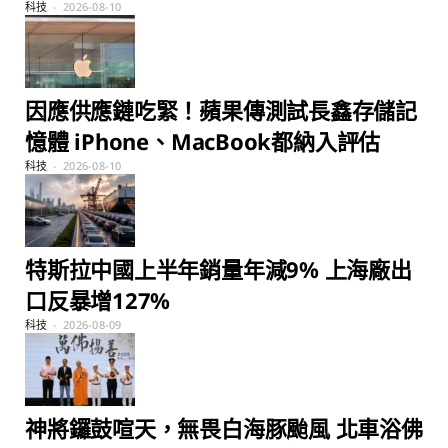
科技
2026-08-10
因應供應鏈吃緊！蘋果傳測試長鑫存儲記
憶體 iPhone、MacBook都納入評估
科技
2026-08-10
特斯拉中國上半年銷量年減9% 上海廠出
口反暴增127%
科技
2026-08-09
神將鑼鼓喧天，無畏白海豚颱風 北車浴佛