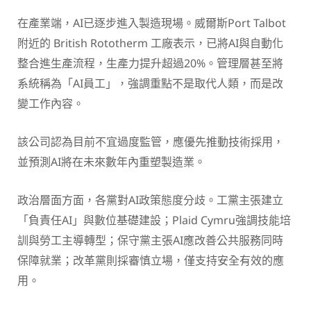
在產業端，AI已逐步進入製造現場。威爾斯Port Talbot
附近的 British Rototherm 工廠表示，已將AI與自動化
整合進生產流程，生產力提升超過20%。管理層甚至將
系統稱為「AI員工」，強調重點不是取代人類，而是改
變工作內容。
該公司認為目前不宜過度監管，應優先推動技術採用，
並預測AI將在未來數年內重塑製造業。
政治層面方面，各黨對AI政策態度分歧。工黨主張建立
「負責任AI」與數位基礎建設；Plaid Cymru強調技能培
訓與勞工主導轉型；保守黨主張AI應改善公共服務同時
保障就業；改革黨則採審慎立場，僅支持安全有效的應
用。