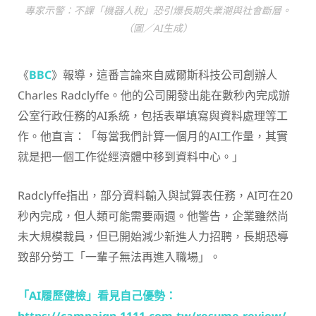
專家示警：不課「機器人稅」恐引爆長期失業潮與社會斷層。
（圖／AI生成）
《
BBC
》報導，這番言論來自威爾斯科技公司創辦人
Charles Radclyffe。他的公司開發出能在數秒內完成辦
公室行政任務的AI系統，包括表單填寫與資料處理等工
作。他直言：「每當我們計算一個月的AI工作量，其實
就是把一個工作從經濟體中移到資料中心。」
Radclyffe指出，部分資料輸入與試算表任務，AI可在20
秒內完成，但人類可能需要兩週。他警告，企業雖然尚
未大規模裁員，但已開始減少新進人力招聘，長期恐導
致部分勞工「一輩子無法再進入職場」。
「AI履歷健檢」看見自己優勢：