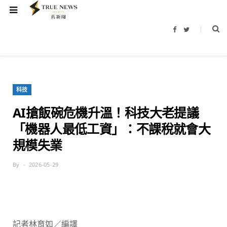
F
T
a
w
c
i
e
t
b
t
o
e
o
r
k
科技
AI搶飯碗危機升溫！科技大老提議
「機器人最低工資」：不課稅就會大
規模失業
By
2026-05-29
記者林育如／編譯