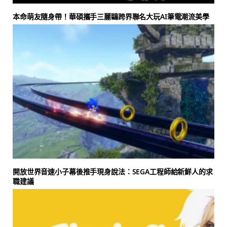
本命萌友隨身帶！華碩攜手三麗鷗跨界聯名大玩AI筆電潮流美學
開放世界音速小子幕後推手現身說法：SEGA工程師給新鮮人的求
職建議