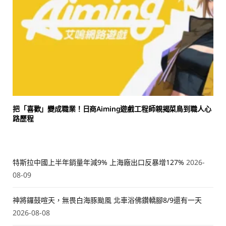
把「喜歡」變成職業！日商Aiming遊戲工程師親揭菜鳥到職人心
路歷程
特斯拉中國上半年銷量年減9% 上海廠出口反暴增127%
2026-
08-09
神將鑼鼓喧天，無畏白海豚颱風 北車浴佛鑽轎腳8/9還有一天
2026-08-08