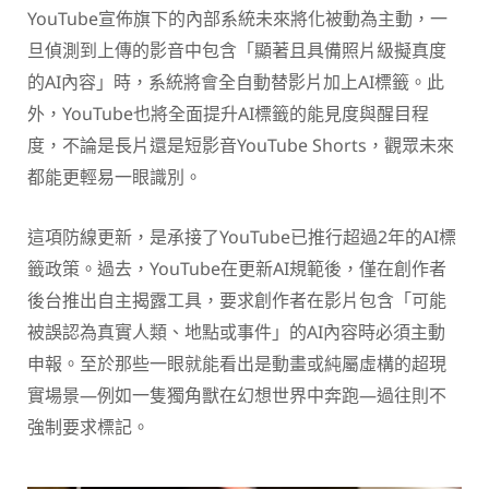
YouTube宣佈旗下的內部系統未來將化被動為主動，一
旦偵測到上傳的影音中包含「顯著且具備照片級擬真度
的AI內容」時，系統將會全自動替影片加上AI標籤。此
外，YouTube也將全面提升AI標籤的能見度與醒目程
度，不論是長片還是短影音YouTube Shorts，觀眾未來
都能更輕易一眼識別。
這項防線更新，是承接了YouTube已推行超過2年的AI標
籤政策。過去，YouTube在更新AI規範後，僅在創作者
後台推出自主揭露工具，要求創作者在影片包含「可能
被誤認為真實人類、地點或事件」的AI內容時必須主動
申報。至於那些一眼就能看出是動畫或純屬虛構的超現
實場景—例如一隻獨角獸在幻想世界中奔跑—過往則不
強制要求標記。