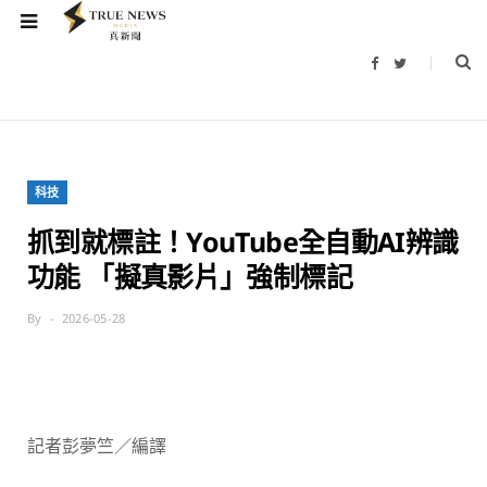
F
T
a
w
c
i
e
t
b
t
o
e
o
r
k
科技
抓到就標註！YouTube全自動AI辨識
功能 「擬真影片」強制標記
By
2026-05-28
記者彭夢竺／編譯