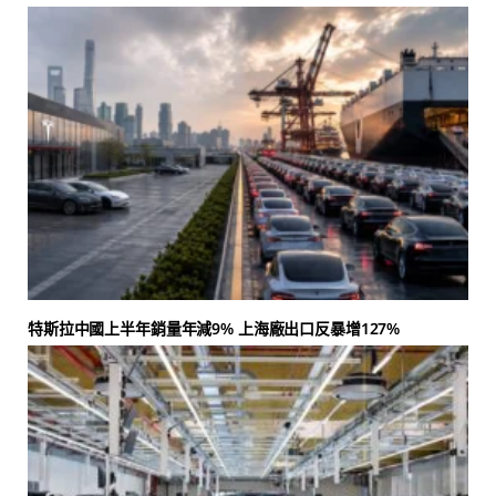
特斯拉中國上半年銷量年減9% 上海廠出口反暴增127%