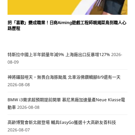
把「喜歡」變成職業！日商Aiming遊戲工程師親揭菜鳥到職人心
路歷程
特斯拉中國上半年銷量年減9% 上海廠出口反暴增127%
2026-
08-09
神將鑼鼓喧天，無畏白海豚颱風 北車浴佛鑽轎腳8/9還有一天
2026-08-08
BMW i3需求超預期提前開單 慕尼黑廠加速量產Neue Klasse電
動車
2026-08-08
高齡博覽會新北館登場 輔具EasyGo獲選十大高齡友善科技
2026-08-07