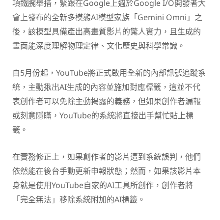
項鐵腕舉措，緊跟在Google上週於Google I/O開發者大
會上發布的全新多模態AI模型家族「Gemini Omni」之
後，該模型具備產出高畫質影片的驚人實力，且生成的
畫面能深度理解物理定律、文化歷史與科學常識。
自5月份起，YouTube將正式啟用全新的內部訊號追蹤系
統，主動揪出AI生成的內容並施加對應標籤，這並不代
表創作者可以免除主動揭露的義務，但如果創作者漏報
或刻意隱瞞，YouTube的系統將直接出手幫忙貼上標
籤。
在實務修正上，如果創作者的影片遭到系統誤判，他們
依然能在後台手動更新申報狀態；然而，如果該影片本
身就是使用YouTube自家的AI工具所創作，創作者將
「完全無法」移除系統附加的AI標籤。