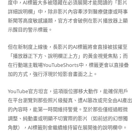
度中，AI標籤大多被隱藏在必須展開才能閱讀的「影片
詳細說明欄」中，除非影片內容牽涉到醫療健康或時事
新聞等高度敏感議題，官方才會破例在影片播放器上顯
示醒目的警示標籤。
但在新制度上線後，長影片的AI標籤將會直接被拔擢至
「播放器正下方、說明欄正上方」的黃金視覺焦點；而
在行動端主戰場YouTubeShorts中，標籤更會以直接疊
加的方式，強行浮現於短影音畫面之上。
YouTube官方坦言，這項版位挪移大動作，能確保用戶
在平台瀏覽到那些照片級擬真、遭AI篡改或完全由AI產出
的內容時，能第一時間維持警覺。至於那些僅經過輕微
調整、純動畫或明顯不切實際的影片（如前述的幻想獨
角獸），AI標籤則會繼續維持留在展開後的說明欄中。