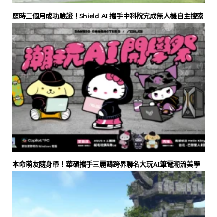
歷時三個月成功驗證！Shield AI 攜手中科院完成無人機自主搜索
本命萌友隨身帶！華碩攜手三麗鷗跨界聯名大玩AI筆電潮流美學