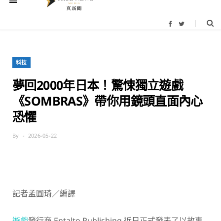
F
T
a
w
c
i
e
t
b
t
o
e
科技
o
r
k
夢回2000年日本！驚悚獨立遊戲
《SOMBRAS》帶你用鏡頭直面內心
恐懼
By
2026-05-22
記者孟圓琦／編譯
遊戲
發行商 Entalto Publishing 近日正式發表了以故事