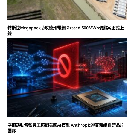
特斯拉Megapack助攻德州電網 Ørsted 500MWh儲能案正式上
線
字節跳動傳禁員工蒸餾美國AI模型 Anthropic證實籌組自研晶片
團隊