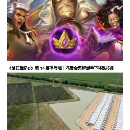
《爐石戰記®》第 14 賽季登場！花費金幣解鎖手下特殊技能