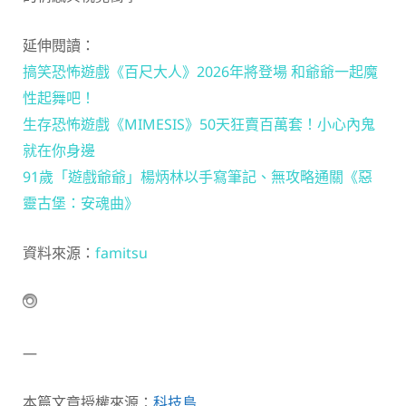
延伸閱讀：
搞笑恐怖遊戲《百尺大人》2026年將登場 和爺爺一起魔
性起舞吧！
生存恐怖遊戲《MIMESIS》50天狂賣百萬套！小心內鬼
就在你身邊
91歲「遊戲爺爺」楊炳林以手寫筆記、無攻略通關《惡
靈古堡：安魂曲》
資料來源：
famitsu
—
本篇文章授權來源：
科技島