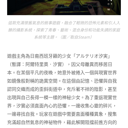
這款充滿懷舊氣息的敘事遊戲，融合了輕微的恐怖元素和引人入
勝的攝影系統，探索了青春、藝術、混合身份和功能失調的家庭
系統等主題。（圖／取自Steam）
遊戲主角為日裔西班牙籍的少女「アルテリオ汐実」
（暫譯：阿爾特里奧．汐實），因父母離異而移居日
本。在某個平凡的夜晚，她意外被捲入一個與現實世界
如鏡像般對稱的詭異空間。在這個由記憶、恐懼與自我
認同交織而成的歪斜街道中，充斥著不祥的陰影，甚至
出現與自己長得一模一樣的神秘少女。為了重返現實世
界，汐實必須直面內心的恐懼，一邊收集心靈的碎片，
一邊尋找自我。玩家在遊戲中需要直面種種異象，搜集
充滿超自然氣息的神祕物件，藉此解開阻擋前進方向的