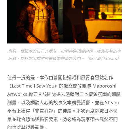
與另一個版本的自己交朋友，被壓抑的恐懼追逐，收集神秘的小
玩意，並打開阻擋你前進道路的奇怪大門。（圖／取自Steam）
值得一提的是，本作由曾開發過昭和風青春冒險名作
《Last Time I Saw You》的獨立開發團隊 Maboroshi
Artworks 操刀。該團隊過去憑藉對日本懷舊氛圍的細膩
刻畫，以及觸動人心的故事文本廣受讚譽，並在 Steam
平台上獲得「非常好評」的佳績。本次再度挑戰日本背
景並揉合恐怖與攝影要素，勢必將為玩家帶來截然不同
的情感與視覺衝擊。