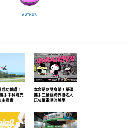
AUTHOR
月成功驗證！
本命萌友隨身帶！華碩
AI 攜手中科院完
攜手三麗鷗跨界聯名大
自主搜索
玩AI筆電潮流美學