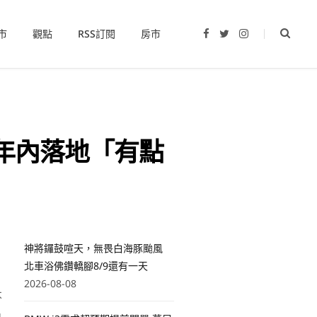
市
觀點
RSS訂閱
房市
F
T
I
a
w
n
c
i
s
e
t
t
b
t
a
o
e
g
o
r
r
k
a
m
年內落地「有點
神將鑼鼓喧天，無畏白海豚颱風
北車浴佛鑽轎腳8/9還有一天
2026-08-08
不