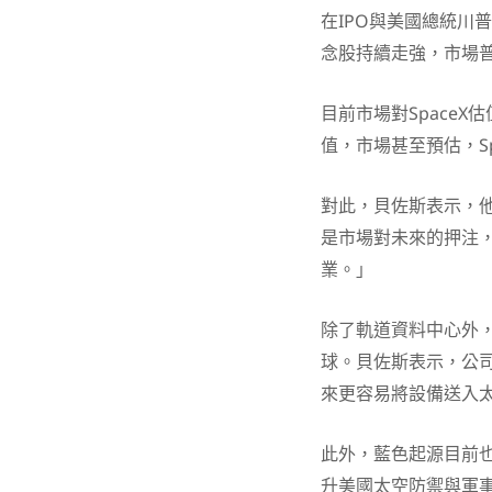
在IPO與美國總統川普
念股持續走強，市場
目前市場對SpaceX
值，市場甚至預估，Sp
對此，貝佐斯表示，他
是市場對未來的押注
業。」
除了軌道資料中心外
球。貝佐斯表示，公
來更容易將設備送入
此外，藍色起源目前也
升美國太空防禦與軍