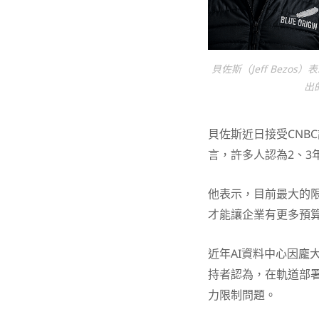
貝佐斯（Jeff Bez
出
貝佐斯近日接受CNB
言，許多人認為2、3
他表示，目前最大的限
才能讓企業有更多預
近年AI資料中心因龐
持者認為，在軌道部
力限制問題。