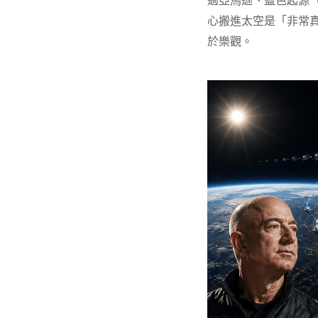
過亞馬遜、藍色起源（Bl
心搬進太空是「非常真
於樂觀。