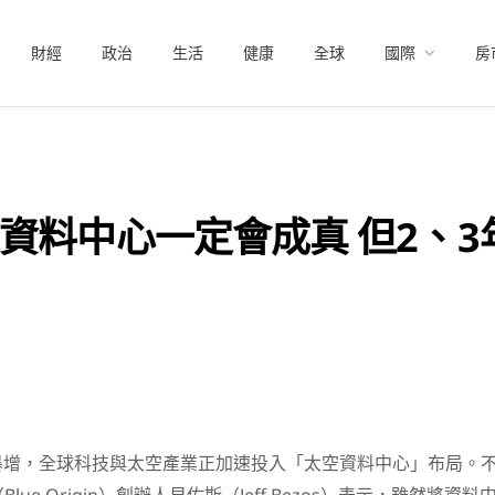
財經
政治
生活
健康
全球
國際
房
資料中心一定會成真 但2、3
暴增，全球科技與太空產業正加速投入「太空資料中心」布局。