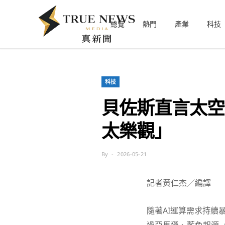
總覽
熱門
產業
科技
科技
貝佐斯直言太空
太樂觀」
By
2026-05-21
記者黃仁杰／編譯
隨著AI運算需求持續