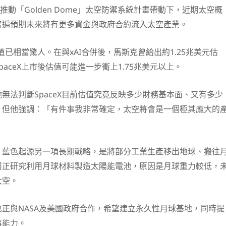
推動「Golden Dome」太空防禦系統計畫帶動下，近期太空概
普遍預期未來將有更多資金與政府合約流入太空產業。
估值已相當驚人。在與xAI合併後，馬斯克曾給出約1.25兆美元估
aceX上市後估值可能進一步衝上1.75兆美元以上。
無法判斷SpaceX目前估值究竟反映多少財務基本面、又有多少
，但他強調：「有件事我非常確定，太空將會是一個極其龐大的
，藍色起源另一項長期戰略，是將部分工業生產移出地球、搬往
司正研究利用月球材料製造太陽能電池，原因是月球重力較低，
太空。
正與NASA及美國政府合作，希望建立永久性月球基地，同時提
事能力。