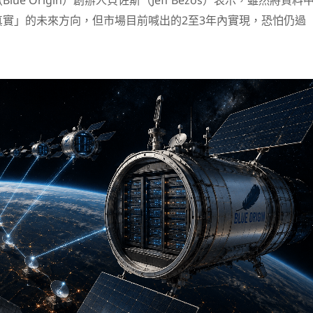
ue Origin）創辦人貝佐斯（Jeff Bezos）表示，雖然將資料
實」的未來方向，但市場目前喊出的2至3年內實現，恐怕仍過