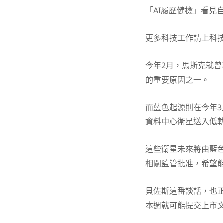
「AI履歷健檢」看見
更多科技工作請上科
今年2月，馬斯克就曾表
的重要原因之一。
而藍色起源則在今年3
資料中心衛星送入低軌道，
這些衛星未來將由藍色
相關監管批准，希望能
貝佐斯這番談話，也正值
本週就可能提交上市