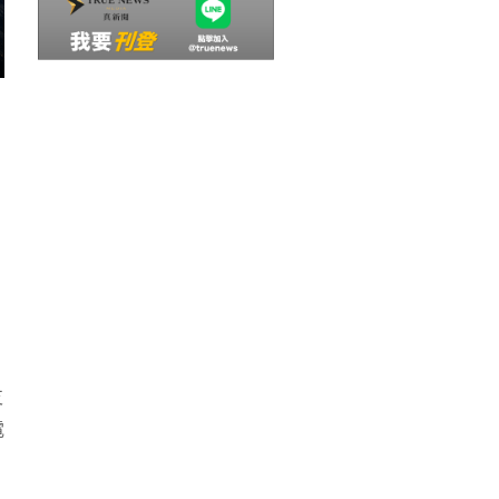
，
支
電