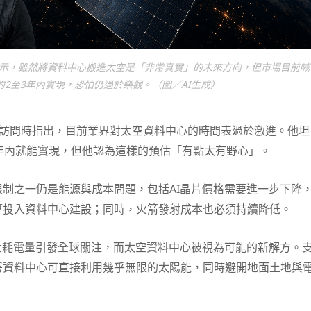
os）表示，雖然將資料中心搬進太空是「非常真實」的未來方向，但市場目前喊
的2至3年內實現，恐怕仍過於樂觀。（圖／AI生成）
C訪問時指出，目前業界對太空資料中心的時間表過於激進。他坦
年內就能實現，但他認為這樣的預估「有點太有野心」。
制之一仍是能源與成本問題，包括AI晶片價格需要進一步下降
算投入資料中心建設；同時，火箭發射成本也必須持續降低。
大耗電量引發全球關注，而太空資料中心被視為可能的新解方。
署資料中心可直接利用幾乎無限的太陽能，同時避開地面土地與