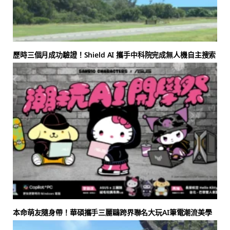
歷時三個月成功驗證！Shield AI 攜手中科院完成無人機自主搜索
本命萌友隨身帶！華碩攜手三麗鷗跨界聯名大玩AI筆電潮流美學