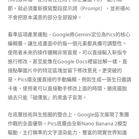
節，就必須重新撰寫整段提示詞（Prompt），並祈禱AI
不會把原本滿意的部分全部毀掉。
看準這項產業痛點，Google將Gemini定位為Pics的核心
編輯層，讓生成畫面中的每一個元素都具備可調整性。
使用者未來的操作邏輯非常直覺，可以直接輸入新指令
進行修改，甚至能像在Google Docs裡留註解一樣，直
接點擊圖片中的特定區塊並留下修改意見。更突破的
是，Pics還支援直接的手動編輯，例如生成一張生日邀請
卡後，使用者可以直接動手修改上面的時間，徹底擺脫
過去只能「碰運氣」的黑盒子盲測。
在底層技術與生態圈的整合上，Google這次展現了集團
作戰的全面優勢。Pics底層由全新Nano Banana 2模型
驅動，主打精準的文字渲染能力、豐富的現實世界知識