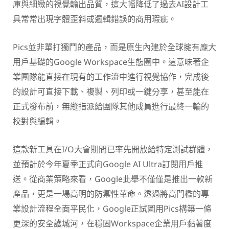
庫與細緻的視覺輸出品質，這大幅降低了過去AI設計工
具常常出現字體歪斜或邏輯錯誤的商用瑕疵。
Pics並非單打獨鬥的產品，而是原生內建於全球擁有龐大
用戶基礎的Google Workspace生態圈中。這意味著企
業團隊能直接在現有的工作流中進行視覺協作，完成後
的設計可直接下載、複製、列印或一鍵分享，甚至能在
正式發布前，無縫指派給團隊其他成員進行最終一輪的
校對與編輯。
這款新工具在I/O大會期間已率先開放給特定測試群體，
並預計於今年夏季正式向Google AI Ultra訂閱用戶推
送。從商業策略來看，Google此舉不僅僅是推出一款新
產品，更是一場高明的防禦性革命。透過將高門檻的專
業設計流程全面平民化，Google正試圖用Pics構築一條
更深的安全護城河，在穩固Workspace企業用戶黏著度