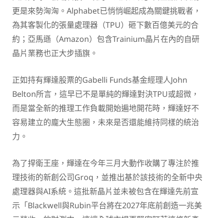
更是來勢洶洶。Alphabet已悄悄崛起成為關鍵挑戰者，
為其客製化的張量處理器（TPU）砸下數百億美元的合
約；亞馬遜（Amazon）包含Trainium晶片在內的自研
晶片業務也正大步插旗。
正如持有輝達股票的Gabelli Funds基金經理人John
Belton所言，這早已不是單純的輝達對決TPU或超微，
而是當全新的推理工作負載開始遍地開花時，輝達好不
容易建立的龐大生態圈，未來是否還能維持同樣的統治
力。
為了捍衛王座，輝達在今年三月大動作收購了專注於推
理技術的新創公司Groq，並推出基於該技術的全新中央
處理器與AI系統。這批新晶片並未被包含在輝達先前宣
示「Blackwell與Rubin平台將在2027年底前創造一兆美