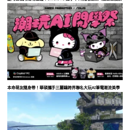
本命萌友隨身帶！華碩攜手三麗鷗跨界聯名大玩AI筆電潮流美學