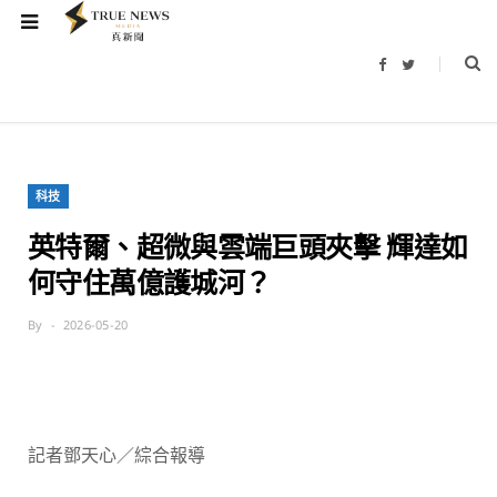
F
T
a
w
c
i
e
t
b
t
o
e
o
r
k
科技
英特爾、超微與雲端巨頭夾擊 輝達如
何守住萬億護城河？
By
2026-05-20
記者鄧天心／綜合報導