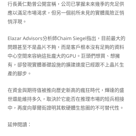
行長黃仁勳曾公開宣稱，公司已掌握未來幾季的充足供
應以滿足市場渴求，但另一個前所未見的實體風險正悄
悄浮現。
Elazar Advisors分析師Chaim Siegel指出，目前最大的
問題甚至不是晶片不夠，而是客戶根本沒有足夠的資料
中心空間來容納這批龐大的GPU。巨頭們想買、想擁
有，卻發現實體基礎設施的擴建速度已經跟不上晶片生
產的腳步。
在資金與期待值被推向歷史新高的瘋狂時代，輝達的盛
世還能維持多久，取決於它能否在推理市場的短兵相接
中，再度向華爾街證明其軟硬體生態圈的不可替代性。
延伸閱讀：