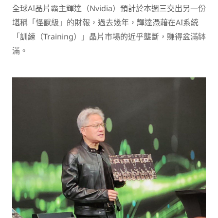
全球AI晶片霸主輝達（Nvidia）預計於本週三交出另一份
堪稱「怪獸級」的財報，過去幾年，輝達憑藉在AI系統
「訓練（Training）」晶片市場的近乎壟斷，賺得盆滿缽
滿。