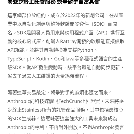
將逐步終止託管服務 競爭對手首當其衝
這家總部位於紐約、成立於2022年的新創公司，在AI產
業中以自動化創建與維護軟體開發套件（SDK）而聞
名。SDK是開發人員用來與應用程式介面（API）進行互
動的核心函式庫。創辦人Rattray開發的軟體能直接讀取
API規範，並將其自動轉換為支援Python、
TypeScript、Kotlin、Go和Java等多種程式語言的生產
級SDK。當API發生變動時，該平台還能自動同步更新，
省去了過去人工維護的大量耗時流程。
隨著這筆交易敲定，競爭對手的麻煩也隨之而來。
Anthropic向科技媒體《TechCrunch》證實，未來將逐
步終止Stainless所有的託管產品服務，其中包括最核心
的SDK生成器。這意味著這套強大的工具未來將成為
Anthropic的專利，不再對外開放。不過Anthropic發言