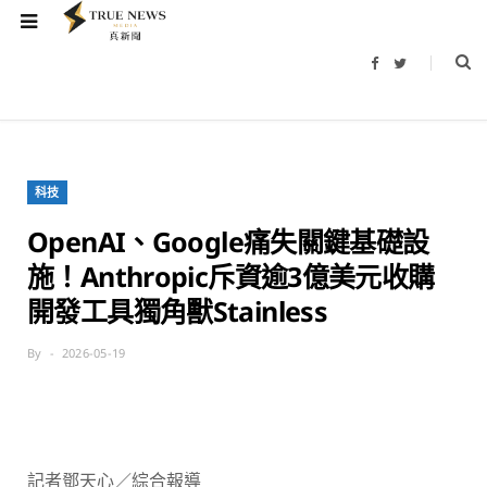
F
T
a
w
c
i
e
t
b
t
o
e
o
r
k
科技
OpenAI、Google痛失關鍵基礎設
施！Anthropic斥資逾3億美元收購
開發工具獨角獸Stainless
By
2026-05-19
記者鄧天心／綜合報導