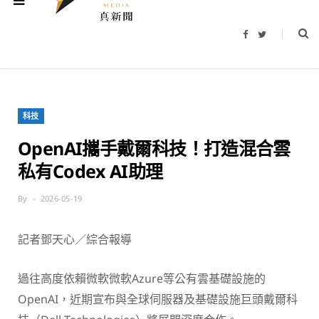
F
T
a
w
c
i
e
t
b
t
o
e
o
r
k
科技
OpenAI攜手戴爾科技！打造混合雲
私有Codex AI助理
By
2026-05-19
記者鄧天心／綜合報導
過往高度依賴微軟微軟Azure等公有雲基礎設施的
OpenAI，近期宣布與全球伺服器及基礎設施巨頭戴爾科