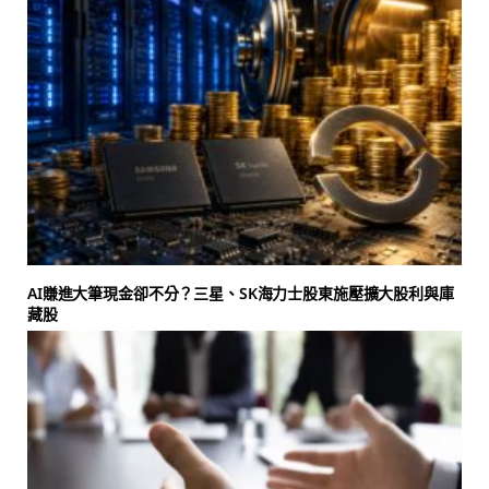
AI賺進大筆現金卻不分？三星、SK海力士股東施壓擴大股利與庫
藏股