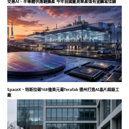
受惠AI、半導體供應鏈擴產 今年我國量測業產值有望續寫佳績
SpaceX、特斯拉砸168億美元蓋Terafab 德州打造AI晶片超級工
廠