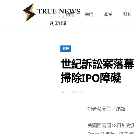
總覽
熱門
產業
科技
科技
世紀訴訟案落幕
掃除IPO障礙
By
2026-05-19
記者彭夢竺／編譯
美國陪審團18日針對馬