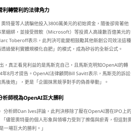
營利轉營利的法律角力
奧特曼等人誘騙他投入3800萬美元的初始資金，隨後卻背著他
業綑綁，並接受微軟（Microsoft）等投資人高達數百億美元的
rc Toberoff表示，此判決可能變相鼓勵其他新創公司效法這種
再透過營利實體規模化自肥」的模式，成為矽谷的全新公式。
指出，真正看見利益的是馬斯克自己，且馬斯克明知OpenAI的轉
年8月才提告。OpenAI法律顧問Bill Savitt表示，馬斯克的訴訟
的馬後炮」，更是「企圖抹黑競爭對手的偽善舉動」。
析師視為OpenAI巨大勝利
）分析師Dan Ives評論，此判決移除了壓在OpenAI潛在IPO上
：「儘管奧特曼的個人形象與領導力受到了擦傷與瘀青，但這對
說仍是一場巨大的勝利。」