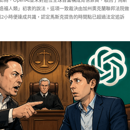
團認為，OpenAI並未對這位全球首富構成背信罪責，駁回了馬斯
離「造福人類」初衷的說法。這項一致裁決由加州奧克蘭聯邦法院做
到2小時便達成共識，認定馬斯克提告的時間點已超過法定追訴