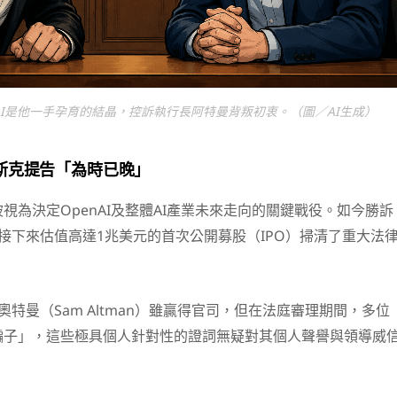
AI是他一手孕育的結晶，控訴執行長阿特曼背叛初衷。（圖／AI生成）
斯克提告「為時已晚」
視為決定OpenAI及整體AI產業未來走向的關鍵戰役。如今勝訴
AI接下來估值高達1兆美元的首次公開募股（IPO）掃清了重大法
長奧特曼（Sam Altman）雖贏得官司，但在法庭審理期間，多位
騙子」，這些極具個人針對性的證詞無疑對其個人聲譽與領導威