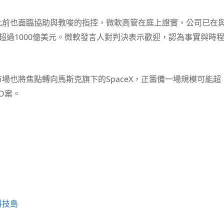
此前也面臨協助與教唆的指控，微軟高管在庭上證實，公司已在
投入超過1000億美元。微軟發言人對判決表示歡迎，認為事實與時
場也將焦點轉向馬斯克旗下的SpaceX，正籌備一場規模可能超
PO案。
科技島