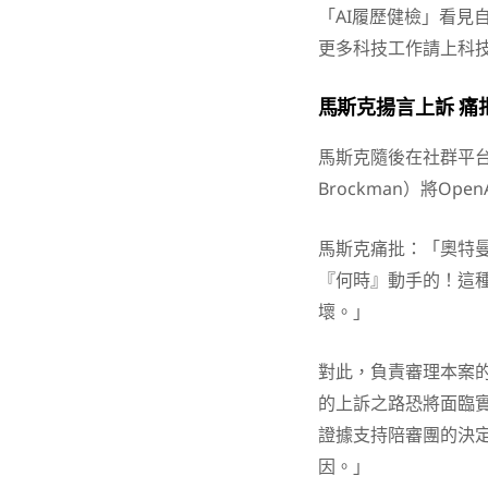
「AI履歷健檢」看見
更多科技工作請上科
馬斯克揚言上訴 痛
馬斯克隨後在社群平台
Brockman）將Op
馬斯克痛批：「奧特
『何時』動手的！這
壞。」
對此，負責審理本案的美國
的上訴之路恐將面臨
證據支持陪審團的決
因。」