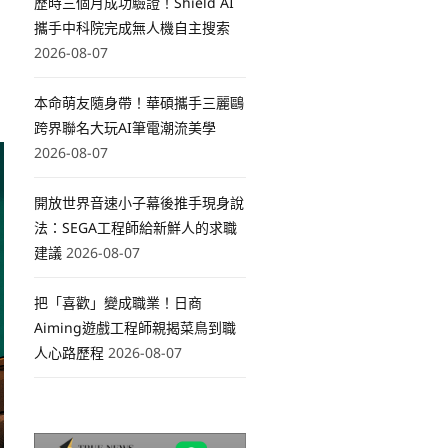
歷時三個月成功驗證！Shield AI
攜手中科院完成無人機自主搜索
2026-08-07
本命萌友隨身帶！華碩攜手三麗鷗
跨界聯名大玩AI筆電潮流美學
2026-08-07
開放世界音速小子幕後推手現身說
法：SEGA工程師給新鮮人的求職
建議
2026-08-07
把「喜歡」變成職業！日商
Aiming遊戲工程師親揭菜鳥到職
人心路歷程
2026-08-07