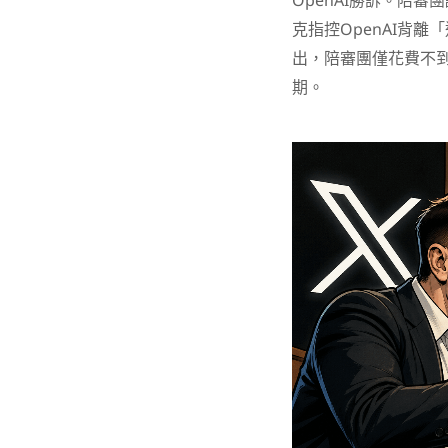
OpenAI勝訴。陪審
克指控OpenAI背
出，陪審團僅花費不
期。