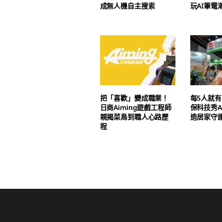
成無人機自主搜索
玩AI筆電
把「喜歡」變成職業！
每5人就有
日商Aiming遊戲工程師
保科技秀A
親揭菜鳥到職人心路歷
造居家守
程