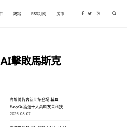
市
觀點
RSS訂閱
房市
F
T
I
a
w
n
c
i
s
e
t
t
b
t
a
o
e
g
o
r
r
k
a
m
AI擊敗馬斯克
高齡博覽會新北館登場 輔具
EasyGo獲選十大高齡友善科技
2026-08-07