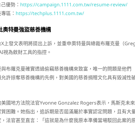
自己優勢：
https://campaign.1111.com.tw/resume-review/
技專區：
https://techplus.1111.com.tw/
批奧特曼強盜慈善機構
X上發文表明將提出上訴，並重申奧特曼與總裁布羅克曼（Gre
enAI視為斂財工具的指控。
曼與布羅克曼確實透過偷竊慈善機構來致富，唯一的問題是他們
種允許掠奪慈善機構的先例，對美國的慈善捐贈文化具有毀滅性
地方法院法官Yvonne Gonzalez Rogers表示，馬斯克未來
實質困難。她指出，追訴期是否屆滿屬於事實認定問題，且有大
定，法官甚至直言：「這就是為什麼我原本準備當場駁回此案的