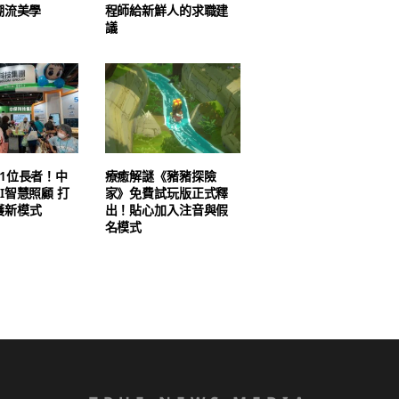
潮流美學
程師給新鮮人的求職建
議
1位長者！中
療癒解謎《豬豬探險
I智慧照顧 打
家》免費試玩版正式釋
護新模式
出！貼心加入注音與假
名模式