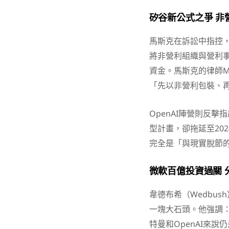
矽谷新公式之爭 非
馬斯克在訴訟中指控，
將非營利組織與營利事
資金。馬斯克的律師Ma
「先以非營利包裝、
OpenAI陣營則反擊
型計畫，卻拖延至2024
完全是「與現實脫節
微軟百億投資過關 分
韋德布希（Wedbush
一塊大石頭。他強調
特曼和OpenAI來