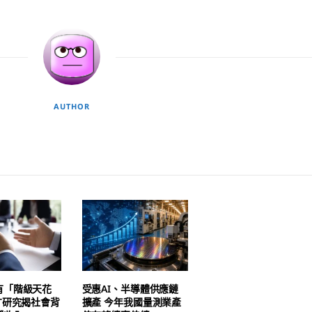
AUTHOR
有「階級天花
受惠AI、半導體供應鏈
T研究揭社會背
擴產 今年我國量測業產