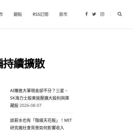
市
觀點
RSS訂閱
房市
F
T
I
a
w
n
c
i
s
e
t
t
b
t
a
o
e
g
o
r
r
k
a
m
詐騙持續擴散
AI賺進大筆現金卻不分？三星、
SK海力士股東施壓擴大股利與庫
藏股
2026-08-07
談薪水也有「階級天花板」！MIT
研究揭社會背景如何影響收入