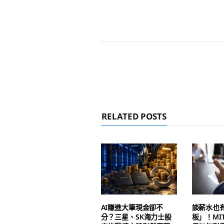
RELATED POSTS
AI賺進大筆現金卻不
談薪水也
分？三星、SK海力士股
板」！MI