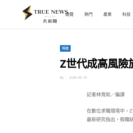
總覽
熱門
產業
科技
科技
Z世代成高風險族
By
2026-05-18
記者林育如／編譯
在數位求職環境中，Z
最新研究指出，假職