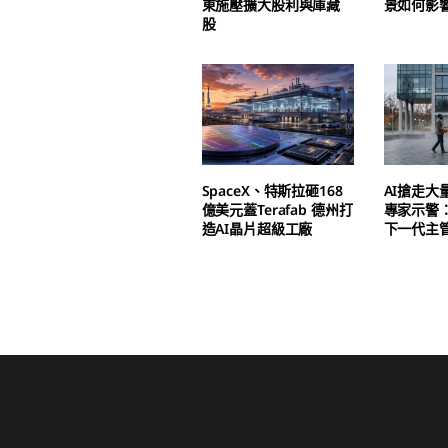
東施壓擴大股利與庫藏
景如何影
股
SpaceX、特斯拉砸168
AI搶走大
億美元蓋Terafab 德州打
專家示警
造AI晶片超級工廠
下一代主