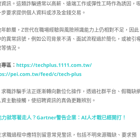
聘資訊。這類詐騙通常以高薪、遠端工作或彈性工時作為誘因，
一步要求提供個人資料或涉及金錢交易。
他年齡層，Z世代在職場經驗與風險辨識能力上仍相對不足，因此
中的異常訊號，例如公司背景不清、面試流程過於簡化，或被引
繫等情況。
技專區：
https://techplus.1111.com.tw/
ps://pei.com.tw/feed/c/tech-plus
，求職詐騙手法正逐漸轉向數位化操作，透過社群平台、假職缺
人資主動接觸，使招聘資訊的真偽更難辨別。
能力就等著走人？Gartner警告企業：AI人才戰已經開打！
，用戶在求職過程中應特別留意常見警訊，包括不明來源職缺、要求預