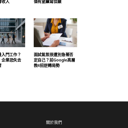
響收入
值有望續寫佳績
量入門工作？
面試氣氛很遭別急著否
：企業恐失去
定自己？前Google高層
管
教4招逆轉局勢
關於我們