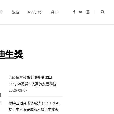
市
觀點
RSS訂閱
房市
F
T
I
a
w
n
c
i
s
e
t
t
b
t
a
o
e
g
o
r
r
k
a
m
迪生獎
高齡博覽會新北館登場 輔具
EasyGo獲選十大高齡友善科技
2026-08-07
何
位
歷時三個月成功驗證！Shield AI
攜手中科院完成無人機自主搜索