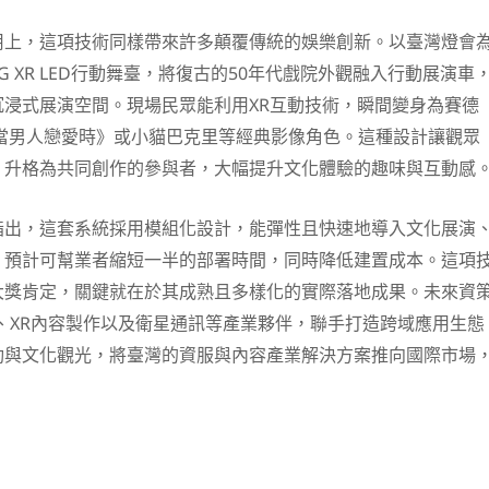
用上，這項技術同樣帶來許多顛覆傳統的娛樂創新。以臺灣燈會
 XR LED行動舞臺，將復古的50年代戲院外觀融入行動展演車
沉浸式展演空間。現場民眾能利用XR互動技術，瞬間變身為賽德
《當男人戀愛時》或小貓巴克里等經典影像角色。這種設計讓觀眾
，升格為共同創作的參與者，大幅提升文化體驗的趣味與互動感
指出，這套系統採用模組化設計，能彈性且快速地導入文化展演
，預計可幫業者縮短一半的部署時間，同時降低建置成本。這項
大獎肯定，關鍵就在於其成熟且多樣化的實際落地成果。未來資
、XR內容製作以及衛星通訊等產業夥伴，聯手打造跨域應用生態
動與文化觀光，將臺灣的資服與內容產業解決方案推向國際市場
。