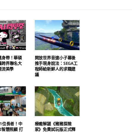
隨身帶！華碩
開放世界音速小子幕後
鷗跨界聯名大
推手現身說法：SEGA工
潮流美學
程師給新鮮人的求職建
議
1位長者！中
療癒解謎《豬豬探險
I智慧照顧 打
家》免費試玩版正式釋