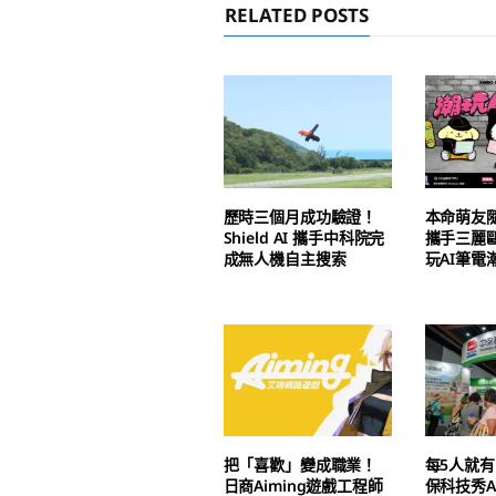
RELATED POSTS
歷時三個月成功驗證！
本命萌友
Shield AI 攜手中科院完
攜手三麗
成無人機自主搜索
玩AI筆電
把「喜歡」變成職業！
每5人就有
日商Aiming遊戲工程師
保科技秀A