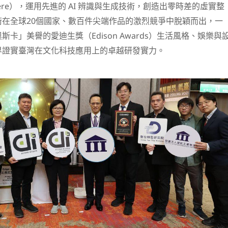
n Sphere），運用先進的 AI 辨識與生成技術，創造出零時差的虛實整
在全球20個國家、數百件尖端作品的激烈競爭中脫穎而出，一
卡」美譽的愛迪生獎（Edison Awards）生活風格、娛樂與
界證實臺灣在文化科技應用上的卓越研發實力。