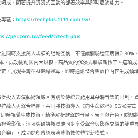
氣呵成，顯著提升沉浸式互動的部署效率與即時展演能力。
技專區：
https://techplus.1111.com.tw/
ps://pei.com.tw/feed/c/tech-plus
能同時支援萬人規模的場域互動，不僅讓體驗穩定度提升30%
成本，成功開創國內大規模、高品質的沉浸式體驗新標竿。這項成
定，展現臺灣在AI邊緣運算、即時通訊整合與數位內容生成領
廣泛投入表演藝術領域。有別於傳統只能用耳朵聽音樂的限制，
與拉縴人男聲合唱團，共同將技術導入《向生命乾杯》5G沉浸式
紋即時視覺生成技術，精準解析歌聲的音量、頻率與音色，瞬間
態視覺影像。這項突破讓觀眾能同步享受聲音與影像交織的雙重
的音樂」，成功開創傳統表演藝術數位轉型新模式。