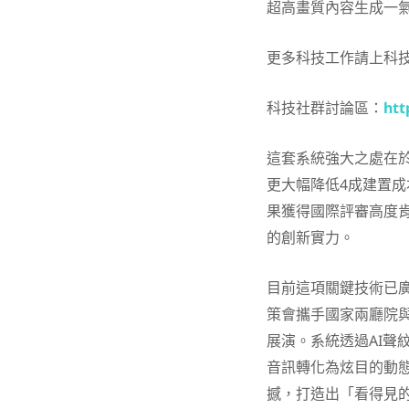
超高畫質內容生成一
更多科技工作請上科
科技社群討論區：
htt
這套系統強大之處在於
更大幅降低4成建置
果獲得國際評審高度肯
的創新實力。
目前這項關鍵技術已
策會攜手國家兩廳院
展演。系統透過AI聲
音訊轉化為炫目的動
撼，打造出「看得見