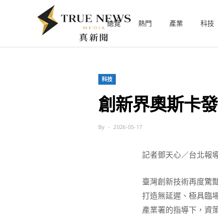
總覽
熱門
產業
科技
科技
創新界奧斯卡發
By
2026-05-17
記者鄧天心／台北報
臺灣創新技術再度驚
打造無延遲、極具臨
產業署的指導下，資策會