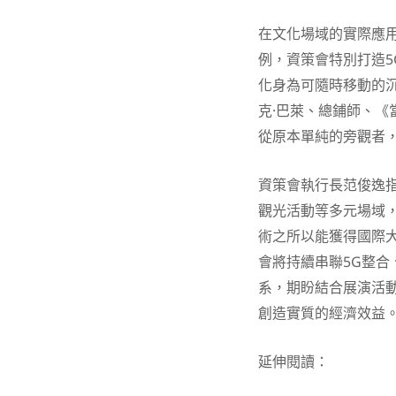
在文化場域的實際應
例，資策會特別打造5G
化身為可隨時移動的
克·巴萊、總鋪師、
從原本單純的旁觀者
資策會執行長范俊逸
觀光活動等多元場域
術之所以能獲得國際
會將持續串聯5G整合
系，期盼結合展演活
創造實質的經濟效益
延伸閱讀：