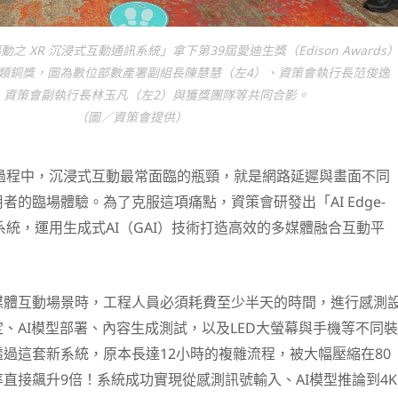
驅動之 XR 沉浸式互動通訊系統」拿下第39屆愛迪生獎（Edison Awards
類銅獎，圖為數位部數產署副組長陳慧慧（左4）、資策會執行長范俊逸
、資策會副執行長林玉凡（左2）與獲獎團隊等共同合影。
（圖／資策會提供）
展過程中，沉浸式互動最常面臨的瓶頸，就是網路延遲與畫面不同
者的臨場體驗。為了克服這項痛點，資策會研發出「AI Edge-
here」系統，運用生成式AI（GAI）技術打造高效的多媒體融合互動平
媒體互動場景時，工程人員必須耗費至少半天的時間，進行感測
、AI模型部署、內容生成測試，以及LED大螢幕與手機等不同裝
過這套新系統，原本長達12小時的複雜流程，被大幅壓縮在80
直接飆升9倍！系統成功實現從感測訊號輸入、AI模型推論到4K