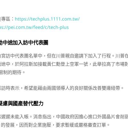
技專區：
https://techplus.1111.com.tw/
ps://pei.com.tw/feed/c/tech-plus
勳中途加入訪中代表團
白宮訪中代表團名單中，但在川普親自邀請下加入了行程。川普
晤途中，於阿拉斯加接載黃仁勳登上空軍一號，此舉拉高了市場
售限制的期待。
採訪時表示，希望能藉由兩國領導人的良好關係改善雙邊紐帶。
疑慮與國產替代壓力
易遲遲未能入帳。消息指出，中國政府因擔心進口外國晶片會削
）的發展，因而對企業施壓，要求暫緩或嚴格審查訂單。