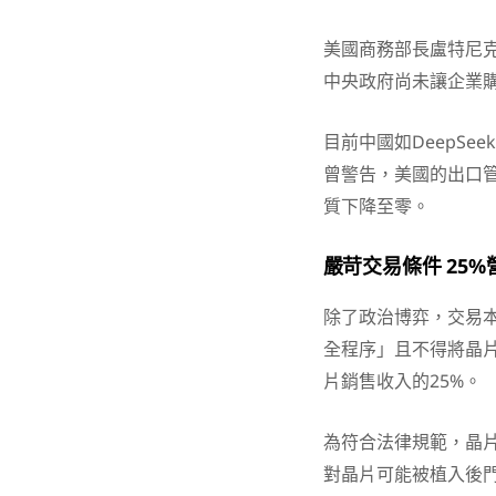
美國商務部長盧特尼克（
中央政府尚未讓企業
目前中國如DeepS
曾警告，美國的出口管
質下降至零。
嚴苛交易條件 25
除了政治博弈，交易
全程序」且不得將晶
片銷售收入的25%。
為符合法律規範，晶
對晶片可能被植入後