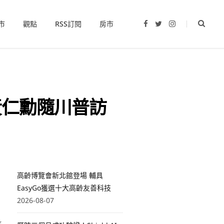
市
觀點
RSS訂閱
房市
F
T
I
a
w
n
c
i
s
e
t
t
b
t
a
o
e
g
o
r
r
k
a
m
黃仁勳隨川普訪
高齡博覽會新北館登場 輔具
EasyGo獲選十大高齡友善科技
2026-08-07