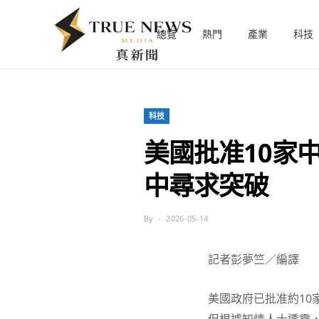
總覽
熱門
產業
科技
科技
美國批准10家
中尋求突破
By
2026-05-14
記者彭夢竺／編譯
美國政府已批准約10家