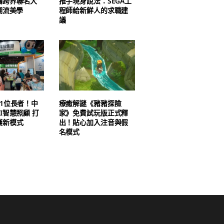
鷗跨界聯名大
推手現身說法：SEGA工
潮流美學
程師給新鮮人的求職建
議
1位長者！中
療癒解謎《豬豬探險
I智慧照顧 打
家》免費試玩版正式釋
護新模式
出！貼心加入注音與假
名模式