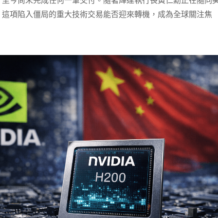
，至今尚未完成任何一筆交付。隨著輝達執行長黃仁勳正在隨同
，這項陷入僵局的重大技術交易能否迎來轉機，成為全球關注焦