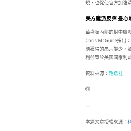
規，也促使官方加強
美方鷹派反彈 憂心
華盛頓內部的對中鷹派
Chris McGui
能獲得的晶片變少，並
利益置於美國國家利
資料來源：
路透社
—
本篇文章授權來源：