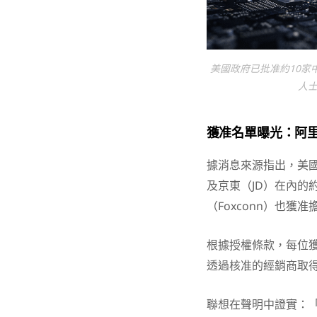
美國政府已批准約10家中
人士
獲准名單曝光：阿
據消息來源指出，美國
及京東（JD）在內的約
（Foxconn）也獲
根據授權條款，每位獲
透過核准的經銷商取
聯想在聲明中證實：「