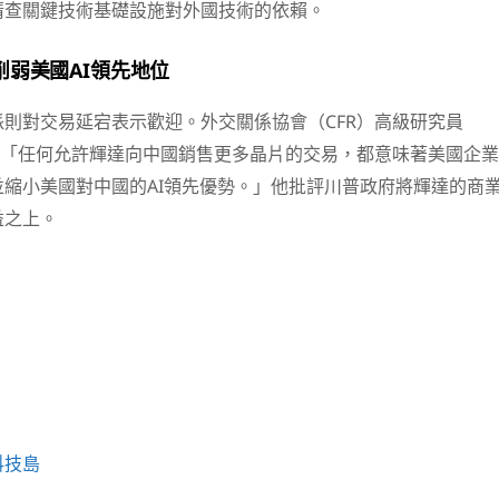
清查關鍵技術基礎設施對外國技術的依賴。
削弱美國AI領先地位
則對交易延宕表示歡迎。外交關係協會（CFR）高級研究員
re指出：「任何允許輝達向中國銷售更多晶片的交易，都意味著美國企業
縮小美國對中國的AI領先優勢。」他批評川普政府將輝達的商
益之上。
科技島