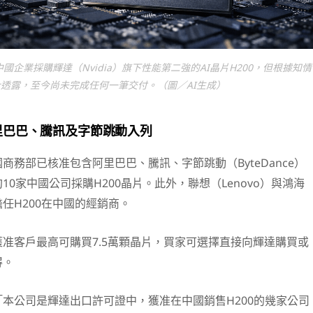
國企業採購輝達（Nvidia）旗下性能第二強的AI晶片H200，但根據知情
透露，至今尚未完成任何一筆交付。（圖／AI生成）
里巴巴、騰訊及字節跳動入列
商務部已核准包含阿里巴巴、騰訊、字節跳動（ByteDance）
10家中國公司採購H200晶片。此外，聯想（Lenovo）與鴻海
准擔任H200在中國的經銷商。
准客戶最高可購買7.5萬顆晶片，買家可選擇直接向輝達購買或
得。
本公司是輝達出口許可證中，獲准在中國銷售H200的幾家公司