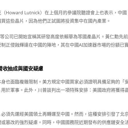
Howard Lutnick）在上個月的參議院聽證會上也表示，中國
購買這些晶片，因為他們正試圖將投資集中在國內產業。
eek等公司已開始宣稱其研發高度依賴華為等國產晶片。黃仁勳先前
制正侵蝕輝達在中國的陣地，其在中國AI加速器市場的份額已
%營收抽成與國安疑慮
本身也面臨複雜限制。美方規定中國買家必須證明具備足夠的「
片用於軍事。此外，川普談判出一項特殊安排：美國政府將獲得
片必須先運經美國領土再轉運至中國。然而，這種安排引發了北
門或篡改的強烈疑慮。同時，中國國務院近期發布的供應鏈安全