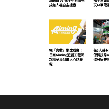
Shield AI 攜手中科院完
攜手三麗
成無人機自主搜索
玩AI筆電
把「喜歡」變成職業！
每5人就有
日商Aiming遊戲工程師
保科技秀A
親揭菜鳥到職人心路歷
造居家守
程