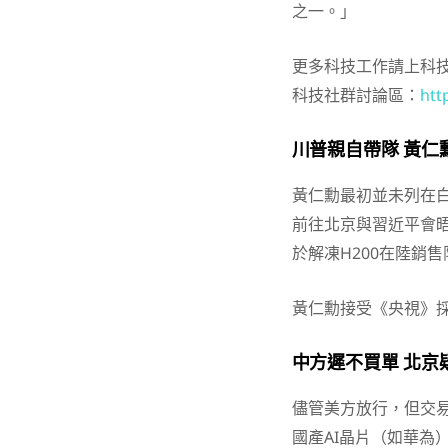
之一。」
更多科技工作請上科
科技社群討論區：
htt
川普親自帶隊 黃仁
黃仁勳最初並未列在
前往北京與習近平會
於解凍H200在陸銷
黃仁勳接受《央視》
中方遲不買單 北京
儘管美方放行，但交
國產AI晶片（如華為