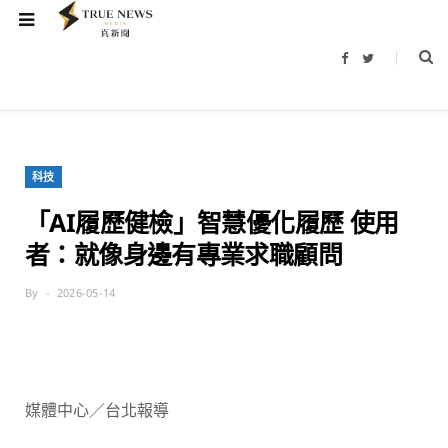
F
T
a
w
c
i
e
t
b
t
o
e
o
r
k
科技
「AI履歷健檢」智慧優化履歷 使用
者：就像身邊有專業求職顧問
By
2026-05-14
媒體中心／台北報導