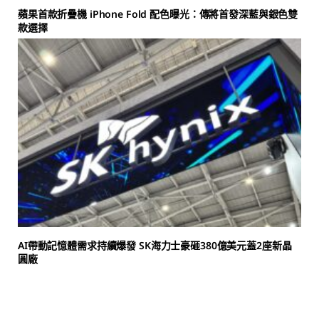
蘋果首款折疊機 iPhone Fold 配色曝光：傳將首發深藍與銀色雙
款選擇
AI帶動記憶體需求持續爆發 SK海力士豪砸380億美元蓋2座新晶
圓廠