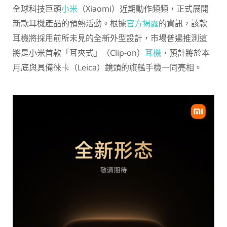
全球科技巨頭
小米
（Xiaomi）近期動作頻頻，正式展開
新款耳機產品的預熱活動。根據
官方揭露
的資訊，該款
耳機將採用前所未見的全新外型設計，市場普遍推測這
將是小米首款「耳夾式」（Clip-on）
耳機
，預計將於本
月底與具備徠卡（Leica）鏡頭的旗艦手機一同亮相。