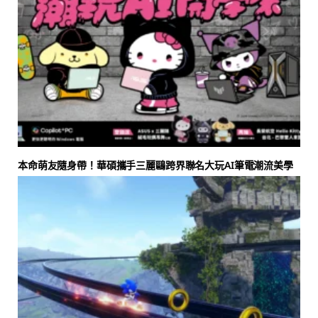
本命萌友隨身帶！華碩攜手三麗鷗跨界聯名大玩AI筆電潮流美學