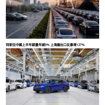
特斯拉中國上半年銷量年減9% 上海廠出口反暴增127%