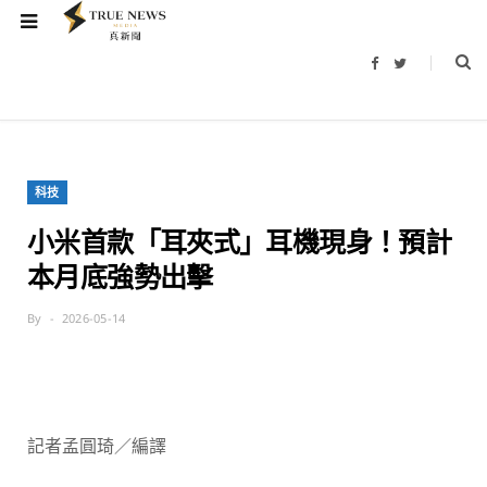
F
T
a
w
c
i
e
t
b
t
o
e
o
r
k
科技
小米首款「耳夾式」耳機現身！預計
本月底強勢出擊
By
2026-05-14
記者孟圓琦／編譯