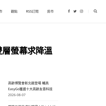
市
觀點
RSS訂閱
房市
F
T
I
a
w
n
c
i
s
e
t
t
b
t
a
o
e
g
o
r
r
k
a
m
捨棄雙層螢幕求降溫
高齡博覽會新北館登場 輔具
EasyGo獲選十大高齡友善科技
2026-08-07