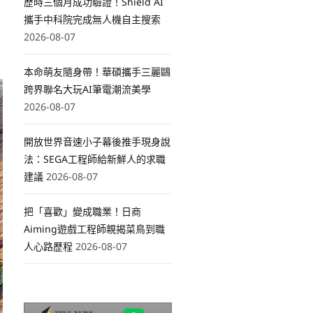
歷時三個月成功驗證！Shield AI
攜手中科院完成無人機自主搜索
2026-08-07
本命萌友隨身帶！華碩攜手三麗鷗
跨界聯名大玩AI筆電潮流美學
2026-08-07
開放世界音速小子幕後推手現身說
法：SEGA工程師給新鮮人的求職
建議
2026-08-07
把「喜歡」變成職業！日商
Aiming遊戲工程師親揭菜鳥到職
人心路歷程
2026-08-07