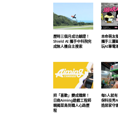
歷時三個月成功驗證！
本命萌友
Shield AI 攜手中科院完
攜手三麗
成無人機自主搜索
玩AI筆電
把「喜歡」變成職業！
每5人就有
日商Aiming遊戲工程師
保科技秀A
親揭菜鳥到職人心路歷
造居家守
程