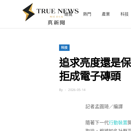
總覽
熱門
產業
科技
科技
追求亮度還是保命？
拒成電子磚頭
By
2026-05-14
記者孟圓琦／編譯
隨著下一代
行動裝置