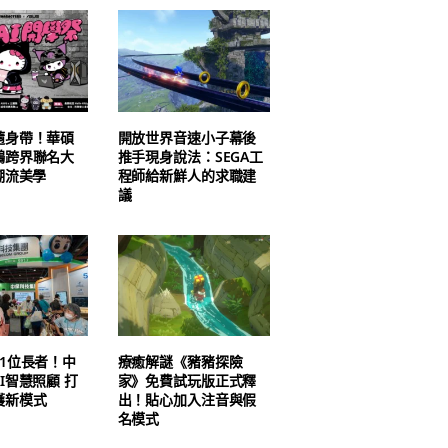
隨身帶！華碩
開放世界音速小子幕後
鷗跨界聯名大
推手現身說法：SEGA工
潮流美學
程師給新鮮人的求職建
議
1位長者！中
療癒解謎《豬豬探險
I智慧照顧 打
家》免費試玩版正式釋
護新模式
出！貼心加入注音與假
名模式