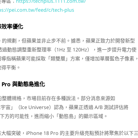
技專區：
https://techplus.1111.com.tw/
ps://pei.com.tw/feed/c/tech-plus
幕效率優化
ED 的規劃，但蘋果並非止步不前。據悉，蘋果正致力於開發新型
幕，透過動態調整重新整理率（1Hz 至 120Hz），進一步提升電力使
報導指稱蘋果可能採取「類雙層」方案，僅增加單層藍色子像素
取得平衡。
 Pro 與動態島進化
 Pro 的整體規格，市場目前存在多種說法。部分消息來源如
宇宙」（Ice Universe）認為，蘋果正透過 A/B 測試評估將
至螢幕下方的可能性，進而縮小「動態島」的顯示區域。
幅突破，iPhone 18 Pro 的主要升級亮點預計將聚焦於以下