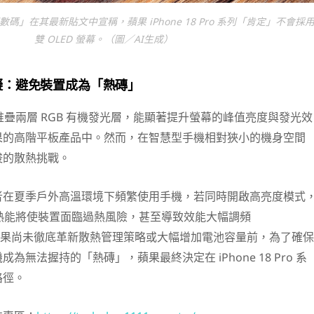
碼」在其最新貼文中宣稱，蘋果 iPhone 18 Pro 系列「肯定」不會採
雙 OLED 螢幕。（圖／AI生成）
礙：避免裝置成為「熱磚」
過堆疊兩層 RGB 有機發光層，能顯著提升螢幕的峰值亮度與發光效
果的高階平板產品中。然而，在智慧型手機相對狹小的機身空間
峻的散熱挑戰。
者在夏季戶外高溫環境下頻繁使用手機，若同時開啟高亮度模式
生的熱能將使裝置面臨過熱風險，甚至導致效能大幅調頻
）。在蘋果尚未徹底革新散熱管理策略或大幅增加電池容量前，為了確保
為無法握持的「熱磚」，蘋果最終決定在 iPhone 18 Pro 系
路徑。