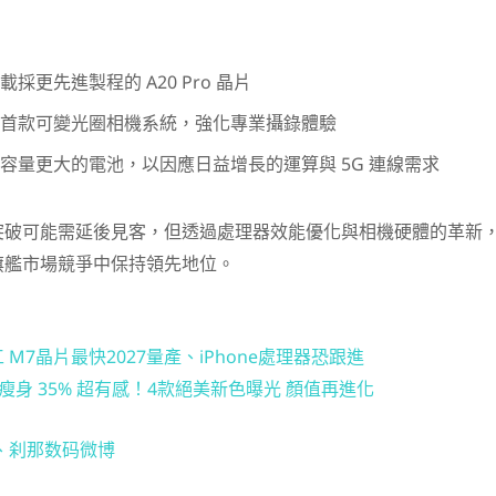
載採更先進製程的 A20 Pro 晶片
首款可變光圈相機系統，強化專業攝錄體驗
容量更大的電池，以因應日益增長的運算與 5G 連線需求
突破可能需延後見客，但透過處理器效能優化與相機硬體的革新
旗艦市場競爭中保持領先地位。
M7晶片最快2027量產、iPhone處理器恐跟進
o動態島瘦身 35% 超有感！4款絕美新色曝光 顏值再進化
、
刹那数码微博