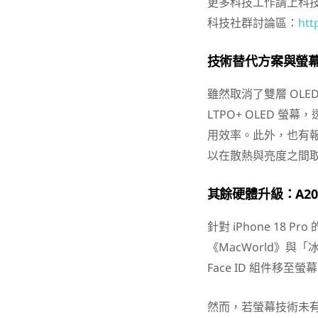
更多科技工作請上科
科技社群討論區：
htt
技術替代方案與螢
雖然取消了雙層 OL
LTPO+ OLED 螢
用效率。此外，也有
以在散熱與亮度之間
其餘硬體升級：A20
針對 iPhone 18
《MacWorld》與「冰
Face ID 組件移
然而，若螢幕技術未有大