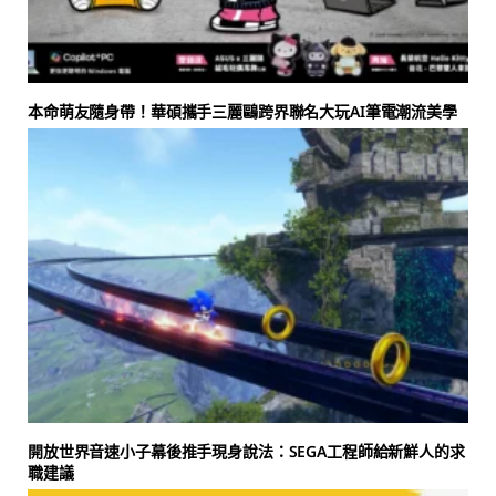
本命萌友隨身帶！華碩攜手三麗鷗跨界聯名大玩AI筆電潮流美學
開放世界音速小子幕後推手現身說法：SEGA工程師給新鮮人的求
職建議