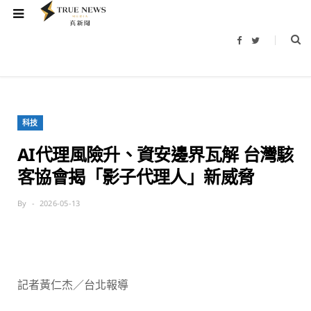
F
T
a
w
c
i
e
t
b
t
o
e
o
r
k
科技
AI代理風險升、資安邊界瓦解 台灣駭
客協會揭「影子代理人」新威脅
By
2026-05-13
記者黃仁杰／台北報導