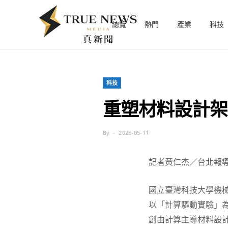
總覽
熱門
產業
科技
科技
重塑材料設計架
By
2026-05-11
記者黃仁杰／台北報
國立臺灣科技大學機
以「計算驅動實驗」
創由計算主導材料設