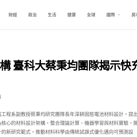
財經
政治
生活
健康
全球
國際
房
構 臺科大蔡秉均團隊揭示快
導
械工程系副教授蔡秉均研究團隊長年深耕固態電池材料設計，提
為核心的材料設計架構，整合理論計算、機器學習與材料實驗，
計的新研究範式，推動材料科學由傳統試誤式優化邁向可預測設