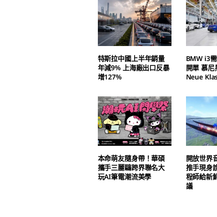
特斯拉中國上半年銷量
BMW i
年減9% 上海廠出口反暴
開單 慕
增127%
Neue Kl
本命萌友隨身帶！華碩
開放世界
攜手三麗鷗跨界聯名大
推手現身說
玩AI筆電潮流美學
程師給新
議