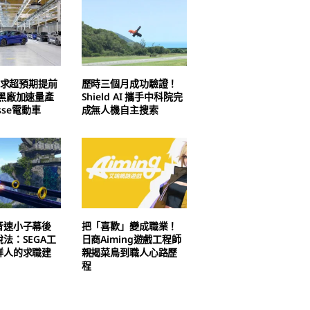
3需求超預期提前
歷時三個月成功驗證！
尼黑廠加速量產
Shield AI 攜手中科院完
asse電動車
成無人機自主搜索
音速小子幕後
把「喜歡」變成職業！
法：SEGA工
日商Aiming遊戲工程師
鮮人的求職建
親揭菜鳥到職人心路歷
程