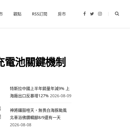
市
觀點
RSS訂閱
房市
F
T
I
a
w
n
c
i
s
e
t
t
b
t
a
o
e
g
o
r
r
k
a
m
充電池關鍵機制
特斯拉中國上半年銷量年減9% 上
海廠出口反暴增127%
2026-08-09
出
神將鑼鼓喧天，無畏白海豚颱風
開
北車浴佛鑽轎腳8/9還有一天
2026-08-08