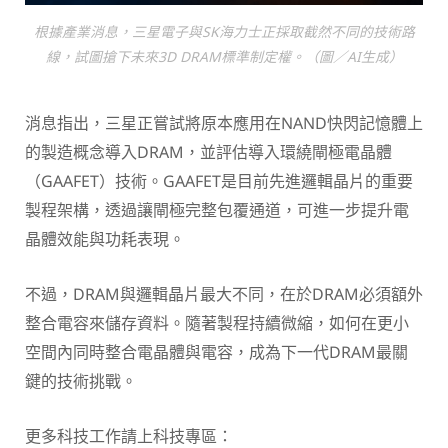
根據產業消息，三星電子與SK海力士正採取截然不同的技術路
線，試圖搶下未來3D DRAM標準制定權。（圖／AI生成）
消息指出，三星正嘗試將原本應用在NAND快閃記憶體上
的製造概念導入DRAM，並評估導入環繞閘極電晶體
（GAAFET）技術。GAAFET是目前先進邏輯晶片的重要
製程架構，透過讓閘極完整包覆通道，可進一步提升電
晶體效能與功耗表現。
不過，DRAM與邏輯晶片最大不同，在於DRAM必須額外
整合電容來儲存資料。隨著製程持續微縮，如何在更小
空間內同時整合電晶體與電容，成為下一代DRAM最關
鍵的技術挑戰。
更多科技工作請上科技專區：