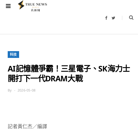
F
T
a
w
c
i
e
t
b
t
o
e
o
r
k
科技
AI記憶體爭霸！三星電子、SK海力士
開打下一代DRAM大戰
By
2026-05-08
記者黃仁杰／編譯