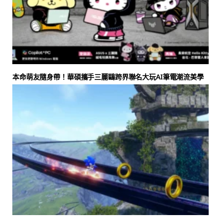
本命萌友隨身帶！華碩攜手三麗鷗跨界聯名大玩AI筆電潮流美學