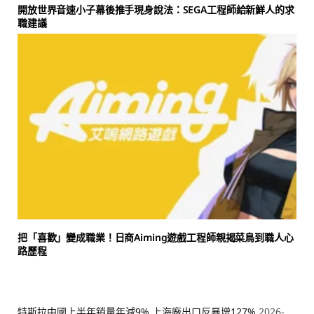
開放世界音速小子幕後推手現身說法：SEGA工程師給新鮮人的求
職建議
把「喜歡」變成職業！日商Aiming遊戲工程師親揭菜鳥到職人心
路歷程
特斯拉中國上半年銷量年減9% 上海廠出口反暴增127%
2026-