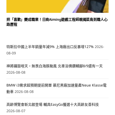
把「喜歡」變成職業！日商Aiming遊戲工程師親揭菜鳥到職人心
路歷程
特斯拉中國上半年銷量年減9% 上海廠出口反暴增127%
2026-
08-09
神將鑼鼓喧天，無畏白海豚颱風 北車浴佛鑽轎腳8/9還有一天
2026-08-08
BMW i3需求超預期提前開單 慕尼黑廠加速量產Neue Klasse電
動車
2026-08-08
高齡博覽會新北館登場 輔具EasyGo獲選十大高齡友善科技
2026-08-07