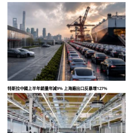
特斯拉中國上半年銷量年減9% 上海廠出口反暴增127%