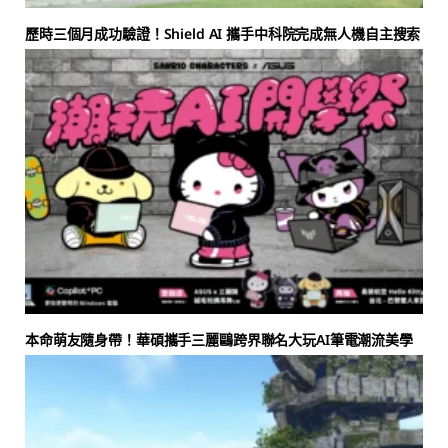
歷時三個月成功驗證！Shield AI 攜手中科院完成無人機自主搜索
本命萌友隨身帶！華碩攜手三麗鷗跨界聯名大玩AI筆電潮流美學