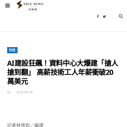
F
T
a
w
c
i
e
t
b
t
o
e
o
r
k
科技
AI建設狂飆！資料中心大爆建「搶人
搶到翻」 高薪技術工人年薪衝破20
萬美元
By
2026-05-08
記者林育如／編譯