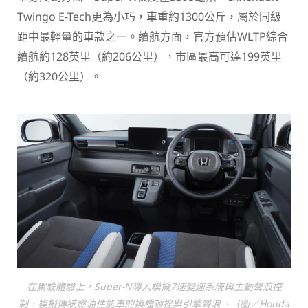
Twingo E-Tech更為小巧，車重約1300公斤，屬於同級
距中最輕量的車款之一。續航方面，官方預估WLTP綜合
續航約128英里（約206公里），市區最高可達199英里
（約320公里）。
在駕駛體驗上，Super-N導入模擬7速變速系統與主動聲浪控
制，模擬傳統燃油性能車的換檔頓挫與引擎聲浪。（圖／Honda