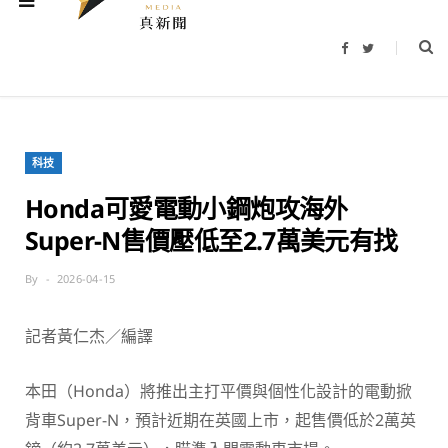
F
T
a
w
c
i
e
t
b
t
o
e
o
r
k
科技
Honda可愛電動小鋼炮攻海外
Super-N售價壓低至2.7萬美元有找
By
2026-04-15
記者黃仁杰／編譯
本田（Honda）
將推出主打平價與個性化設計的電動掀
背車Super-N，預計近期在英國上市，起售價低於2萬英