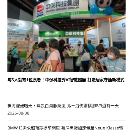
每5人就有1位長者！中保科技秀AI智慧照顧 打造居家守護新模式
神將鑼鼓喧天，無畏白海豚颱風 北車浴佛鑽轎腳8/9還有一天
2026-08-08
BMW i3需求超預期提前開單 慕尼黑廠加速量產Neue Klasse電