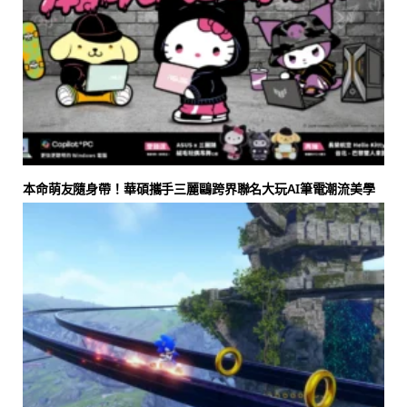
本命萌友隨身帶！華碩攜手三麗鷗跨界聯名大玩AI筆電潮流美學