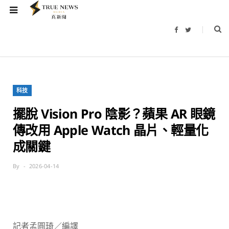
F
T
a
w
c
i
e
t
b
t
o
e
o
r
k
科技
擺脫 Vision Pro 陰影？蘋果 AR 眼鏡
傳改用 Apple Watch 晶片、輕量化
成關鍵
By
2026-04-14
記者孟圓琦／編譯