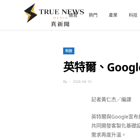
總覽
熱門
產業
科技
科技
英特爾、Goog
By
2026-04-10
記者黃仁杰／編譯
英特爾
與
Google
宣布
共同開發客製化基礎設
需求再度升溫。