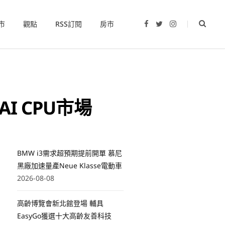
市
觀點
RSS訂閱
房市
F
T
I
a
w
n
c
i
s
e
t
t
b
t
a
o
e
g
o
r
r
k
a
m
I CPU市場
BMW i3需求超預期提前開單 慕尼
黑廠加速量產Neue Klasse電動車
2026-08-08
片
高齡博覽會新北館登場 輔具
EasyGo獲選十大高齡友善科技