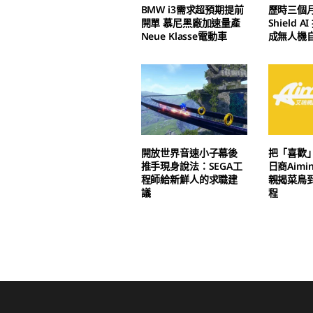
BMW i3需求超預期提前
歷時三個
開單 慕尼黑廠加速量產
Shield 
Neue Klasse電動車
成無人機
開放世界音速小子幕後
把「喜歡
推手現身說法：SEGA工
日商Aim
程師給新鮮人的求職建
親揭菜鳥
議
程