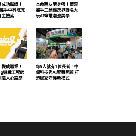
月成功驗證！
本命萌友隨身帶！華碩
AI 攜手中科院完
攜手三麗鷗跨界聯名大
自主搜索
玩AI筆電潮流美學
」變成職業！
每5人就有1位長者！中
ing遊戲工程師
保科技秀AI智慧照顧 打
到職人心路歷
造居家守護新模式