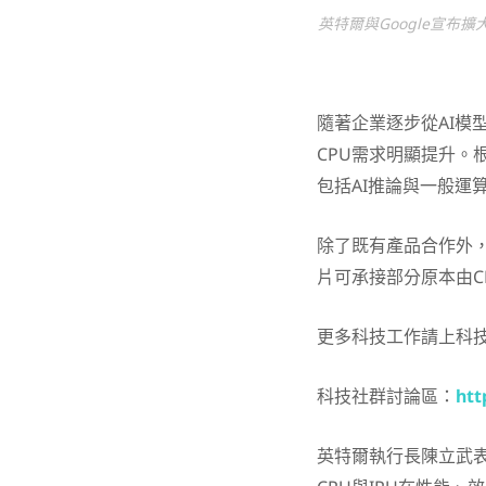
英特爾與Google宣布
隨著企業逐步從AI模
CPU需求明顯提升。根
包括AI推論與一般運
除了既有產品合作外，
片可承接部分原本由C
更多科技工作請上科
科技社群討論區：
htt
英特爾執行長
陳立武