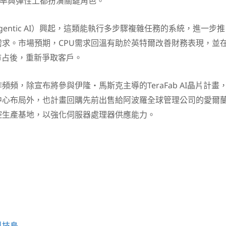
、效率與彈性上都扮演關鍵角色。
gentic AI）興起，這類能執行多步驟複雜任務的系統，進一步推
需求。市場預期，CPU需求回溫有助於英特爾改善財務表現，並
市占後，重新爭取客戶。
作頻頻，除宣布將參與
伊隆・馬斯克
主導的TeraFab AI晶片計畫
中心布局外，也計畫回購先前出售給
阿波羅全球管理公司
的愛爾
控生產基地，以強化伺服器處理器供應能力。
科技島