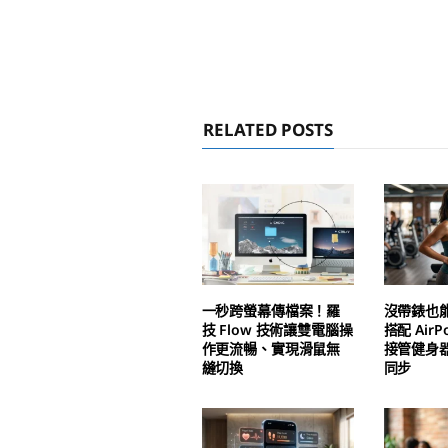
RELATED POSTS
一秒跨螢幕傳檔案！羅
沒帶錶也能
技 Flow 技術讓雙電腦操
搭配 AirPo
作更流暢、實現滑鼠無
接管健身
縫切換
同步