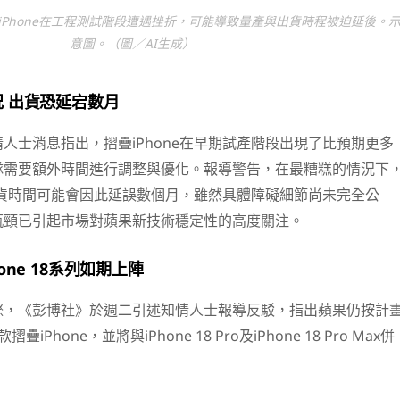
疊iPhone在工程測試階段遭遇挫折，可能導致量產與出貨時程被迫延後。
意圖。（圖／AI生成）
 出貨恐延宕數月
人士消息指出，摺疊iPhone在早期試產階段出現了比預期更多
隊需要額外時間進行調整與優化。報導警告，在最糟糕的情況下
的出貨時間可能會因此延誤數個月，雖然具體障礙細節尚未完全公
瓶頸已引起市場對蘋果新技術穩定性的高度關注。
one 18系列如期上陣
際，《彭博社》於週二引述知情人士報導反駁，指出蘋果仍按計
Phone，並將與iPhone 18 Pro及iPhone 18 Pro Max併