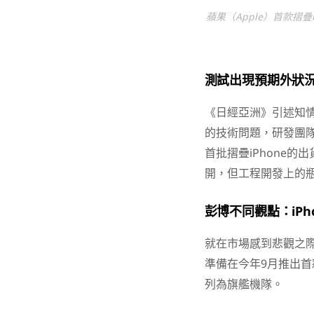
蘋果（Apple）首款摺
測試出現預期外狀況
《日經亞洲》引述知情
的技術問題，研發團
首批摺疊iPhone
開，但工程開發上的
彭博不同觀點：iPh
就在市場感到悲觀之
準備在今年9月推出首款摺疊i
列為旗艦機隊。