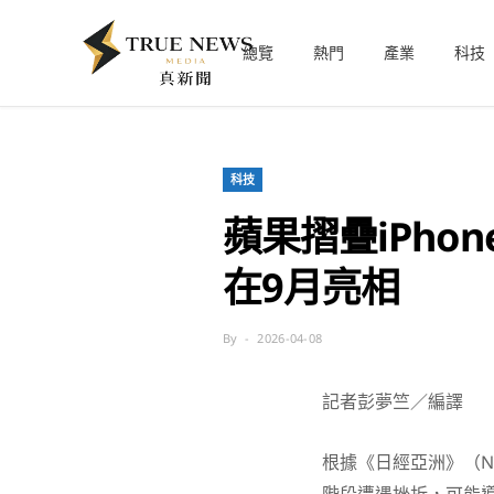
總覽
熱門
產業
科技
科技
蘋果摺疊iPh
在9月亮相
By
2026-04-08
記者彭夢竺／編譯
根據《日經亞洲》（Nik