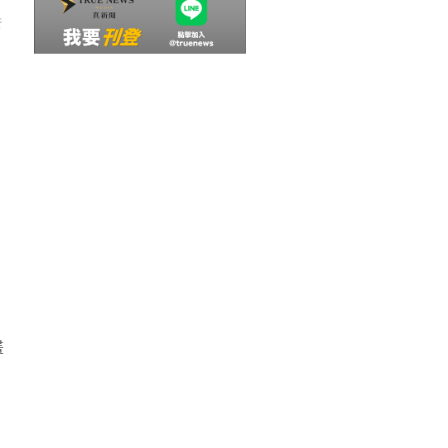
示
，
畫