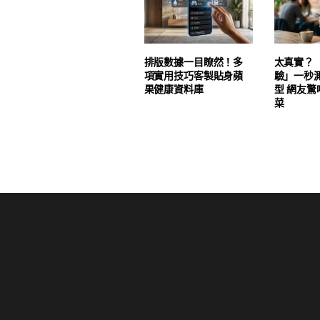
排版數據一目瞭然！多
太真實？
項實用技巧客製貼身蘋
驗」一秒
果健康資料庫
型 網友
菜