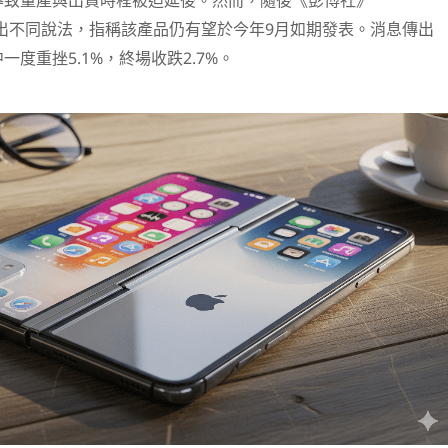
導致量產與出貨時程被迫延後。然而，隨後《彭博社》
）卻給出不同說法，指稱該產品仍有望於今年9月如期發表。消息傳出
度重挫5.1%，終場收跌2.7%。