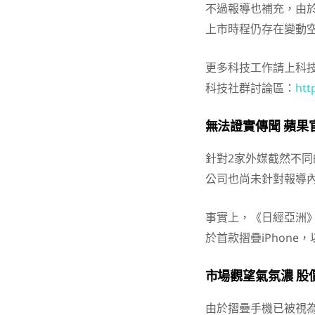
不過報導也補充，由
上市時程仍存在變動
更多科技工作請上科
科技社群討論區：
htt
無法證實傳聞 蘋果
針對2家外媒截然不
公司也尚未針對報導
事實上，《日經亞洲》
於首款摺疊iPhon
市場觀望氣氛濃 股
由於摺疊手機已被視