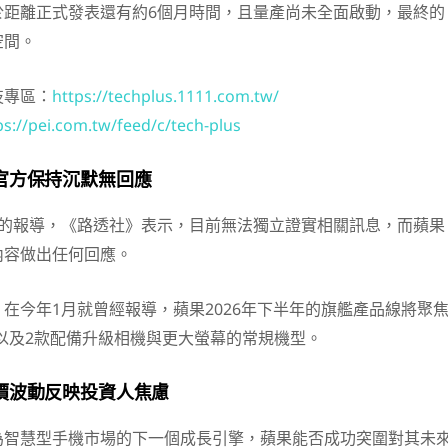
於距離正式發表還有約6個月時間，且量產尚未全面啟動，最終的
空間。
技專區：
https://techplus.1111.com.tw/
ps://pei.com.tw/feed/c/tech-plus
官方保持沉默無回應
同的報導，《路透社》表示，目前無法獨立證實相關訊息，而蘋果
內容做出任何回應。
在今年1月就曾經報導，蘋果2026年下半年的旗艦產品線將聚
e，以及2款配備升級相機與更大螢幕的常規機型。
價波動反映投資人焦慮
為智慧型手機市場的下一個成長引擎，蘋果能否成功突圍對其未