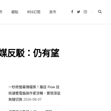
市
觀點
RSS訂閱
房市
F
T
I
a
w
n
c
i
s
e
t
t
b
t
a
o
e
g
o
r
r
k
a
m
外媒反駁：仍有望
一秒跨螢幕傳檔案！羅技 Flow 技
術讓雙電腦操作更流暢、實現滑鼠
無縫切換
2026-08-07