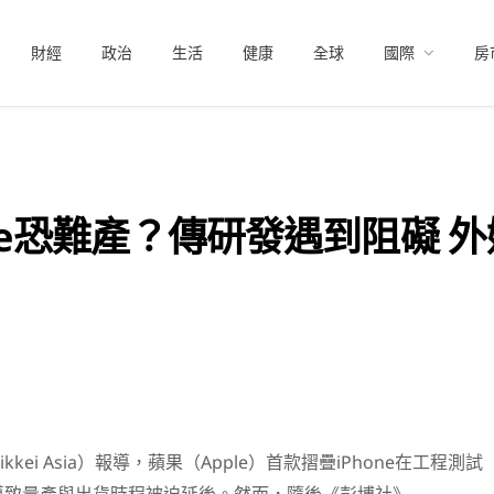
財經
政治
生活
健康
全球
國際
房
one恐難產？傳研發遇到阻礙 
kei Asia）報導，蘋果（Apple）首款摺疊iPhone在工程測試