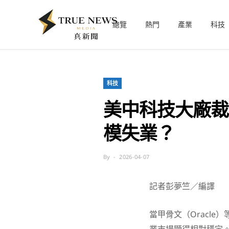
總覽
熱門
產業
科技
科技
美中科技大廠裁
模失業？
By
2026-04-07
記者彭夢竺／編譯
當甲骨文（Oracl