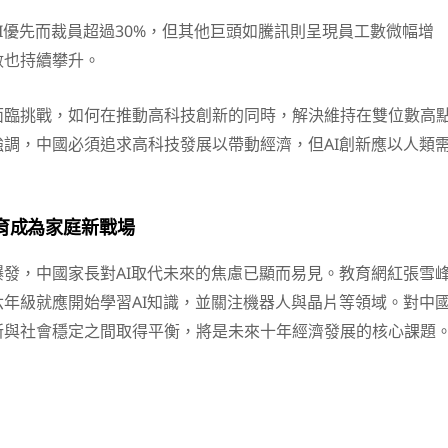
I優先而裁員超過30%，但其他巨頭如騰訊則呈現員工數微幅增
數也持續攀升。
面臨挑戰，如何在推動高科技創新的同時，解決維持在雙位數高
調，中國必須追求高科技發展以帶動經濟，但AI創新應以人類
教育成為家庭新戰場
發，中國家長對AI取代未來的焦慮已顯而易見。教育網紅張雪
年級就應開始學習AI知識，並關注機器人與晶片等領域。對中
新與社會穩定之間取得平衡，將是未來十年經濟發展的核心課題