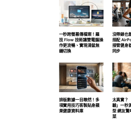
一秒跨螢幕傳檔案！羅
沒帶錶也能
技 Flow 技術讓雙電腦操
搭配 AirPo
作更流暢、實現滑鼠無
接管健身
縫切換
同步
排版數據一目瞭然！多
太真實？
項實用技巧客製貼身蘋
驗」一秒
果健康資料庫
型 網友
菜