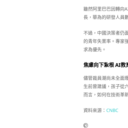
雖然阿里巴巴因轉向A
長，華為的研發人員
不過，中國決策者仍
的青年失業率。專家強
求為優先。
焦慮向下紮根 AI
儘管裁員潮尚未全面爆
生前曾建議，孩子從六
而言，如何在技術革
資料來源：
CNBC