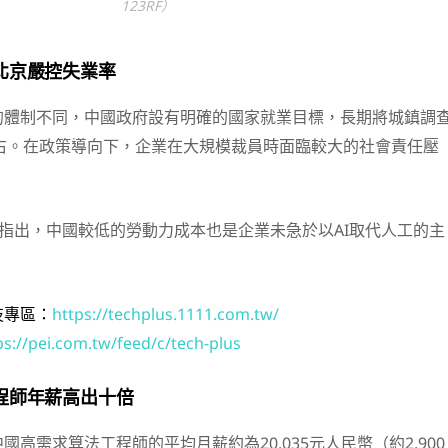
123RF）
北京嚴控失業率
的體制不同，中國政府設有明確的國家就業目標，長期將城鎮調
左右。在政策導向下，企業在大規模裁員時面臨較大的社會責任壓
人指出，中國較低的勞動力成本也是企業未急於以AI取代人工的主
技專區：
https://techplus.1111.com.tw/
ps://pei.com.tw/feed/c/tech-plus
程師年薪高出十倍
高需求算法工程師的平均月薪約為20,035元人民幣（約2,900