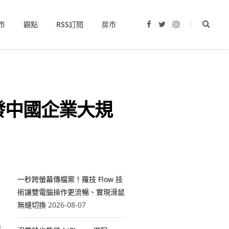
市
觀點
RSS訂閱
房市
F
T
I
a
w
n
c
i
s
e
t
t
b
t
a
o
e
g
o
r
r
k
a
m
發中國企業大規
一秒跨螢幕傳檔案！羅技 Flow 技
術讓雙電腦操作更流暢、實現滑鼠
無縫切換
2026-08-07