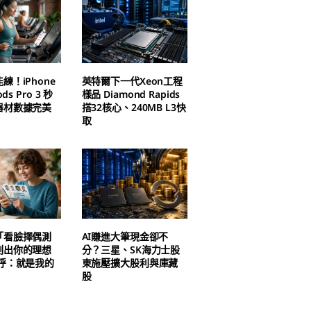
練！iPhone
英特爾下一代Xeon工程
ds Pro 3 秒
樣品 Diamond Rapids
器材數據完美
搭32核心、240MB L3快
取
「看臉擇偶測
AI賺進大筆現金卻不
測出你的理想
分？三星、SK海力士股
驚呼：就是我的
東施壓擴大股利與庫藏
股