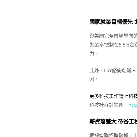
國家就業目標優先 
與美國完全市場導向
失業率控制在5.5%
力。
此外，LSY諮詢創辦
因。
更多科技工作請上科
科技社群討論區：
htt
薪資落差大 矽谷工
根據智聯招聘數據，中國