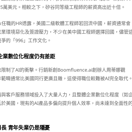
.5萬美元。相較之下，矽谷同等級工程師的薪資高出近十倍。
Tok任職的HR透露，美國二級軟體工程師若回流中國，薪資通常會
就業環境惡化及簽證壓力，不少在美中國工程師選擇回國，儘管
爭的「996」工作文化。
企業數位化程度仍有差距
制了AI的衝擊。行銷新創Boomfluence.ai創辦人周蒂娜觀
範疇通常比美國同行更廣且雜，這使得職位較難被AI完全取代
銷與客戶服務領域投入了大量人力，且整體企業數位化程度（如
於美國，現有的AI產品多偏向提升個人效率，尚未達到全面性
長 青年失業仍是隱憂