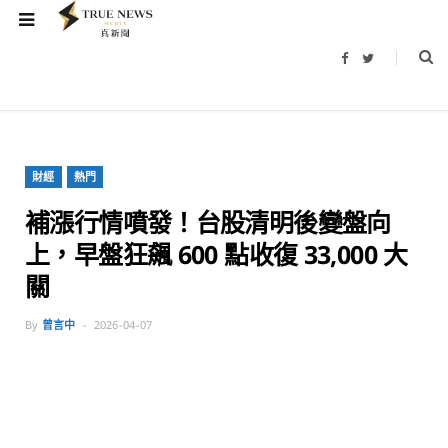
F
T
a
w
c
i
e
t
b
t
o
e
o
r
k
財經
熱門
補漲行情噴發！台股清明後變盤向
上，早盤狂飆 600 點收復 33,000 大
關
By
曾言中
2026-04-07