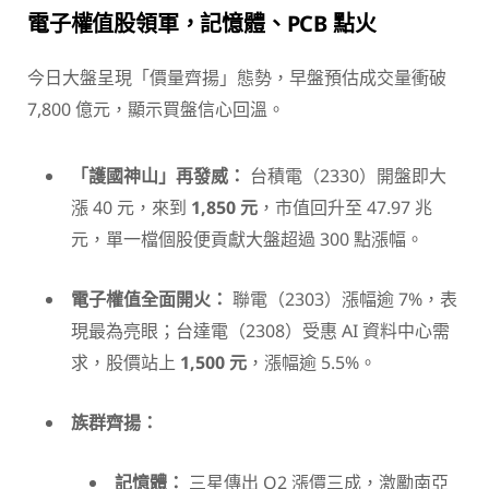
電子權值股領軍，記憶體、PCB 點火
今日大盤呈現「價量齊揚」態勢，早盤預估成交量衝破
7,800 億元，顯示買盤信心回溫。
「護國神山」再發威：
台積電（2330）開盤即大
漲 40 元，來到
1,850 元
，市值回升至 47.97 兆
元，單一檔個股便貢獻大盤超過 300 點漲幅。
電子權值全面開火：
聯電（2303）漲幅逾 7%，表
現最為亮眼；台達電（2308）受惠 AI 資料中心需
求，股價站上
1,500 元
，漲幅逾 5.5%。
族群齊揚：
記憶體：
三星傳出 Q2 漲價三成，激勵南亞