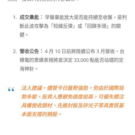
成交量能：
早盤量能放大是否能持續至收盤，是判
斷此波攻擊為「短線反彈」或「回歸多頭」的關
鍵。
營收公告：
4 月 10 日前將陸續公布 3 月營收，台
積電的業績表現將是決定 33,000 點能否站穩的定
海神針。
法人建議，儘管今日盤勢強勁，但由於國際局
勢多變，投資人應避免過度追高，可優先關注
具備營收題材、先進封裝及矽光子等具實質基
本面支撐的類股。