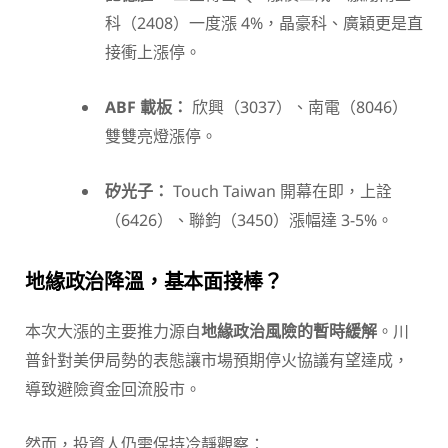
科（2408）一度漲 4%，晶豪科、廣穎更是直
接衝上漲停。
ABF 載板：
欣興（3037）、南電（8046）
雙雙亮燈漲停。
矽光子：
Touch Taiwan 開幕在即，上詮
（6426）、聯鈞（3450）漲幅達 3-5%。
地緣政治降溫，基本面接棒？
本次大漲的主要推力源自
地緣政治風險的暫時緩解
。川
普針對美伊局勢的表態讓市場預期停火協議有望達成，
導致避險資金回流股市。
然而，投資人仍需保持冷靜觀察：