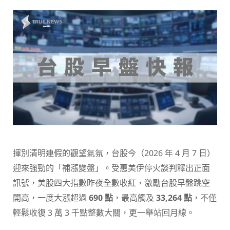
揮別清明連假的觀望氣氛，台股今（2026 年 4 月 7 日）
迎來強勁的「補漲變盤」。受惠美伊停火談判釋出正面
訊號，美股四大指數昨夜全數收紅，激勵台股早盤跳空
開高，一度大漲超過
690 點
，最高觸及
33,264 點
，不僅
輕鬆收復 3 萬 3 千點整數大關，更一舉站回月線。