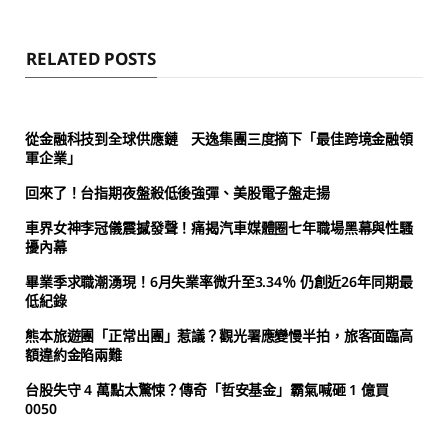
RELATED POSTS
從金融科技到全球供應鏈 天逸集團三度摘下「最佳跨境金融領
軍企業」
回來了！台指期夜盤殺低後強彈、美股電子盤走揚
車界女神李冠儀震撼發聲！痛揭汽車媒體圈七年職場黑幕與性騷
擾內幕
畢業季求職潮湧現！6月失業率微升至3.34％ 仍創近26年同期最
低紀錄
熊本旅遊團「正常出團」惹議？觀光署應變慢半拍，旅客面臨高
額違約金陷兩難
台股失守 4 萬點太驚悚？傳奇「哲安基金」霸氣喊砸 1 億買
0050