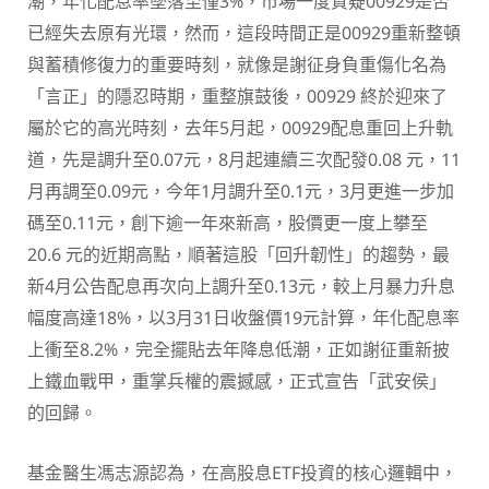
潮，年化配息率墜落至僅3%，市場一度質疑00929是否
已經失去原有光環，然而，這段時間正是00929重新整頓
與蓄積修復力的重要時刻，就像是謝征身負重傷化名為
「言正」的隱忍時期，重整旗鼓後，00929 終於迎來了
屬於它的高光時刻，去年5月起，00929配息重回上升軌
道，先是調升至0.07元，8月起連續三次配發0.08 元，11
月再調至0.09元，今年1月調升至0.1元，3月更進一步加
碼至0.11元，創下逾一年來新高，股價更一度上攀至
20.6 元的近期高點，順著這股「回升韌性」的趨勢，最
新4月公告配息再次向上調升至0.13元，較上月暴力升息
幅度高達18%，以3月31日收盤價19元計算，年化配息率
上衝至8.2%，完全擺貼去年降息低潮，正如謝征重新披
上鐵血戰甲，重掌兵權的震撼感，正式宣告「武安侯」
的回歸。
基金醫生馮志源認為，在高股息ETF投資的核心邏輯中，