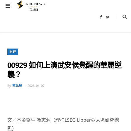
F
T
a
w
c
i
e
t
b
t
o
e
o
r
k
財經
00929 如何上演武安侯覺醒的華麗逆
襲？
By
林允兒
2026-04-07
文／基金醫生 馮志源（理柏LSEG Lipper亞太區研究總
監）