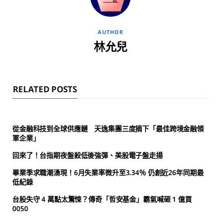
AUTHOR
林允兒
RELATED POSTS
從金融科技到全球供應鏈 天逸集團三度摘下「最佳跨境金融領
軍企業」
回來了！台指期夜盤殺低後強彈、美股電子盤走揚
畢業季求職潮湧現！6月失業率微升至3.34％ 仍創近26年同期最
低紀錄
台股失守 4 萬點太驚悚？傳奇「哲安基金」霸氣喊砸 1 億買
0050