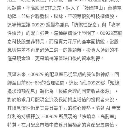
股調整，率高股息ETF之先，納入了「護國神山」台積電
助陣，並結合聯發科、聯詠、華碩等優勢科技權值股，
這場轉型讓 00929 蛻變為兼具「防禦性配息」與「攻擊
性價差」的混血強者。這種結構優化證明了，00929高股
息科技股並非弱兵，而是實力深厚的基本面精銳，當股
息與價差不再是必須二選一的難題時，投資人領到的不
僅是現金流，更是填補淨值缺口後的資本利得。
展望未來，00929 的配息率已從早期的雙位數神話，回
歸至目前6%~8%的合理區間，這反而使00929從「短線
追求超額配息」轉化為「長線合理的固定收益來源」，
對於追求月月配現金流及長期資產增值的投資者來說，
其填息慣性仍是其最具競爭力的核心優勢。隨著 AI 產業
紅利的持續釋放，00929 所展現的「快填息、高勝率」
特質，在月配息市場中依舊具備極高的資產配置價值。