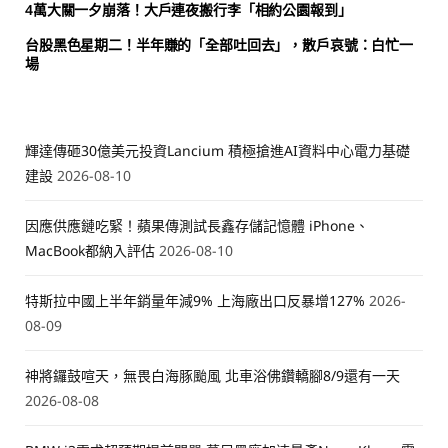
4萬大關一夕崩落！大戶連夜搬行李「相約公園報到」
台股黑色星期二！半年賺的「全部吐回去」，散戶哀號：白忙一
場
輝達傳砸30億美元投資Lancium 積極搶進AI資料中心電力基礎
建設
2026-08-10
因應供應鏈吃緊！蘋果傳測試長鑫存儲記憶體 iPhone、
MacBook都納入評估
2026-08-10
特斯拉中國上半年銷量年減9% 上海廠出口反暴增127%
2026-
08-09
神將鑼鼓喧天，無畏白海豚颱風 北車浴佛鑽轎腳8/9還有一天
2026-08-08