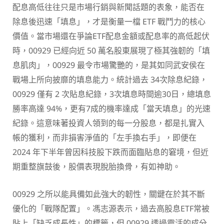
配息高低往往只是市場行銷與新聞話題的表象，能否在
除息後迅速「填息」，才是衡量一檔 ETF 戰鬥力的核心
價值。當市場還在爭論ETF配息金額或配息率的高低起伏
時，00929 已經向近 50 萬名股東展現了極其強韌的「填
息肌肉」，00929 最令市場驚艷的，是其如同武安侯在
戰場上所向披靡的填息能力。統計過去 34次除息紀錄，
00929 僅有 2 次貼息紀錄，3次填息時間逾30日，總填息
勝率高達 94%，更有7成的機率達成「當天填息」的光速
紀錄。這意味著投資人領到的每一分股息，都是扎實入
帳的獲利，而非損害淨值的「左手換右手」，即便在
2024 年下半年曾因科技股下跌而面臨貼息的窘境，但近
期重整旗鼓後，股價表現脫胎換骨，有如神助。
00929 之所以能具備如此強大的韌性，關鍵在於其不斷
優化的「戰隊配置」。馮志源表示，過去高股息ETF常被
貼上「缺乏成長性」的標籤，但 00929 透過靈活的成分