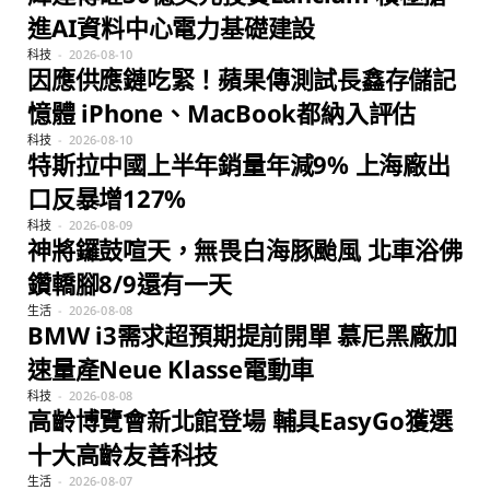
進AI資料中心電力基礎建設
科技
2026-08-10
因應供應鏈吃緊！蘋果傳測試長鑫存儲記
憶體 iPhone、MacBook都納入評估
科技
2026-08-10
特斯拉中國上半年銷量年減9% 上海廠出
口反暴增127%
科技
2026-08-09
神將鑼鼓喧天，無畏白海豚颱風 北車浴佛
鑽轎腳8/9還有一天
生活
2026-08-08
BMW i3需求超預期提前開單 慕尼黑廠加
速量產Neue Klasse電動車
科技
2026-08-08
高齡博覽會新北館登場 輔具EasyGo獲選
十大高齡友善科技
生活
2026-08-07