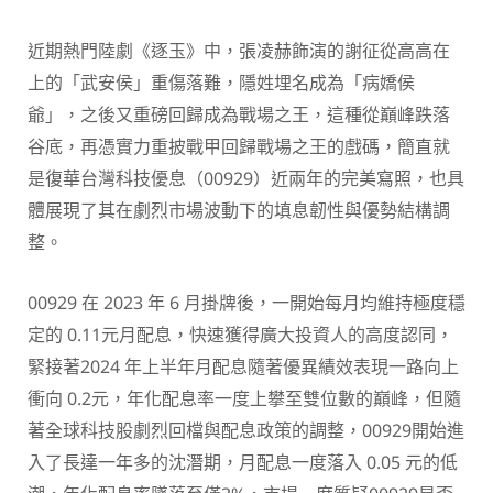
近期熱門陸劇《逐玉》中，張凌赫飾演的謝征從高高在
上的「武安侯」重傷落難，隱姓埋名成為「病嬌侯
爺」，之後又重磅回歸成為戰場之王，這種從巔峰跌落
谷底，再憑實力重披戰甲回歸戰場之王的戲碼，簡直就
是復華台灣科技優息（00929）近兩年的完美寫照，也具
體展現了其在劇烈市場波動下的填息韌性與優勢結構調
整。
00929 在 2023 年 6 月掛牌後，一開始每月均維持極度穩
定的 0.11元月配息，快速獲得廣大投資人的高度認同，
緊接著2024 年上半年月配息隨著優異績效表現一路向上
衝向 0.2元，年化配息率一度上攀至雙位數的巔峰，但隨
著全球科技股劇烈回檔與配息政策的調整，00929開始進
入了長達一年多的沈潛期，月配息一度落入 0.05 元的低