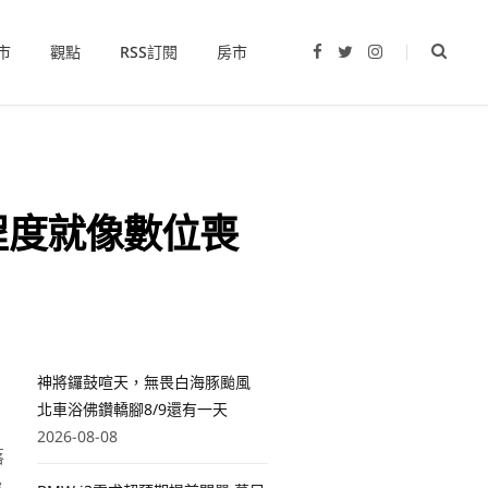
市
觀點
RSS訂閱
房市
F
T
I
a
w
n
c
i
s
e
t
t
b
t
a
o
e
g
o
r
r
k
a
m
程度就像數位喪
神將鑼鼓喧天，無畏白海豚颱風
北車浴佛鑽轎腳8/9還有一天
2026-08-08
落