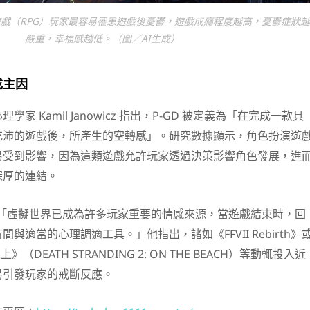
戲（RPG）玩家最容易罹患遊戲後憂鬱，遊戲成癮程度越高，憂鬱症狀
嚴重，幸福感越低。（圖／AI生成）
成主因
家 Kamil Janowicz 指出，P-GD 被定義為「在完成一款具
充沛的遊戲後，所產生的空轉感」。研究數據顯示，角色扮演遊
易受到影響，因為這類遊戲允許玩家透過決策影響角色發展，進
深厚的連結。
士表示：「虛擬世界已成為許多玩家重要的情感來源，當遊戲結束時，回
與適當的心理調適工具。」他指出，諸如《FFVII Rebirth》
（DEATH STRANDING 2: ON THE BEACH）等動輒投入近
易引發玩家的戒斷反應。