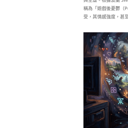
與空虛。根據波蘭 SWPS
稱為「遊戲後憂鬱（Pos
受，其情感強度，甚至