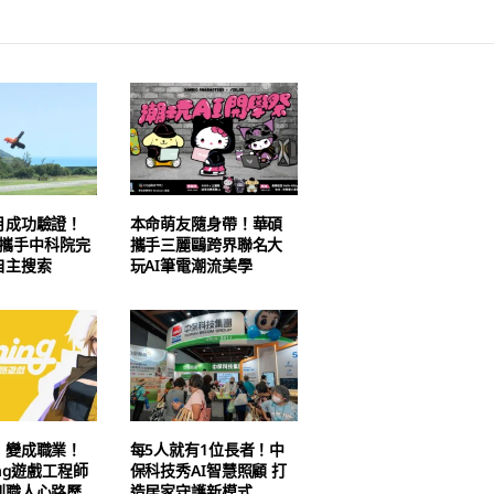
月成功驗證！
本命萌友隨身帶！華碩
AI 攜手中科院完
攜手三麗鷗跨界聯名大
自主搜索
玩AI筆電潮流美學
」變成職業！
每5人就有1位長者！中
ing遊戲工程師
保科技秀AI智慧照顧 打
到職人心路歷
造居家守護新模式