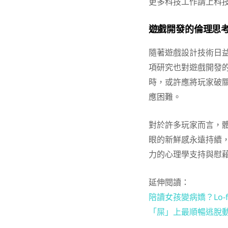
更多科技工作請上科
遊戲開發的倫理思
隨著遊戲設計技術日
項研究也對遊戲開發的
時，或許應將玩家破
應困難。
對於許多玩家而言，
眼的新鮮感永遠持續
力的心理學支持與慰
延伸閱讀：
陪讀女孩變病嬌？Lo-
「屎」上最順暢逃脫動作遊