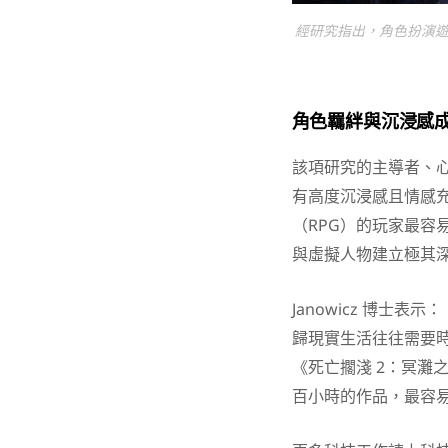
經研究指出，角色扮演遊
角色羈絆與沉浸感
該項研究的主導者、心理學
有高度沉浸感且情感
（RPG）的玩家最容
與虛擬人物建立極其
Janowicz 博
歸現實生活往往需要時間
《死亡擱淺 2：冥灘之上》
百小時的作品，最容