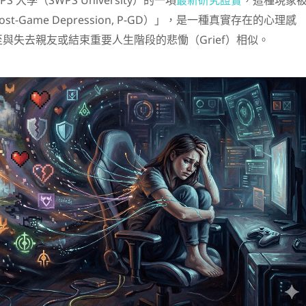
 大學（SWPS University）的一項
最新研究證實
，這種現象
t-Game Depression, P-GD）」，是一種真實存在的心理感
與失去親友或結束重要人生階段的悲慟（Grief）相似。