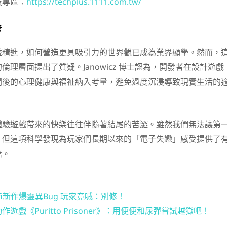
技專區：
https://techplus.1111.com.tw/
考
益精進，如何營造更具吸引力的世界觀已成為業界顯學。然而，
倫理層面提出了質疑。Janowicz 博士認為，開發者在設計遊戲
關後的心理健康與福祉納入考量，避免過度沉浸導致現實生活的
體驗遊戲帶來的快樂往往伴隨著結尾的苦澀。雖然我們無法讓第
，但這項科學發現為玩家們長期以來的「電子失戀」感受提供了
藉。
fi新作爆靈異Bug 玩家竟喊：別修！
戲《Puritto Prisoner》：用便便和尿彈嘗試越獄吧！