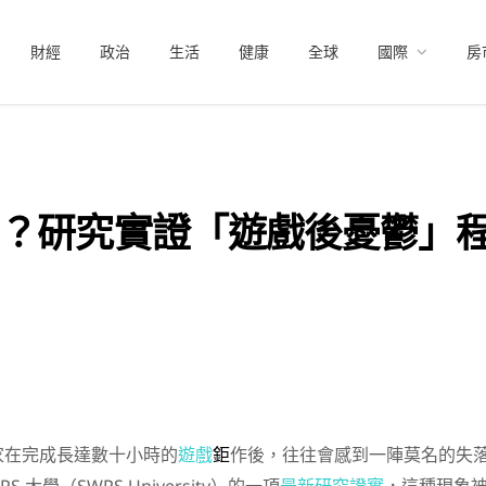
財經
政治
生活
健康
全球
國際
房
？研究實證「遊戲後憂鬱」
家在完成長達數十小時的
遊戲
鉅
作後，往往會感到一陣莫名的失