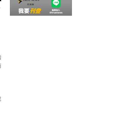
越
戲
而
或