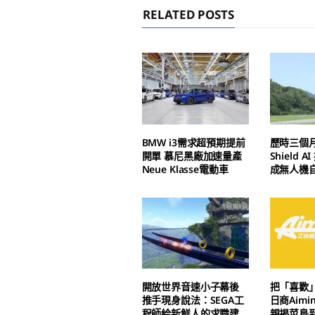
RELATED POSTS
BMW i3需求超預期提前
歷時三個
開單 慕尼黑廠加速量產
Shield 
Neue Klasse電動車
成無人機
開放世界音速小子幕後
把「喜歡
推手現身說法：SEGA工
日商Aim
程師給新鮮人的求職建
親揭菜鳥