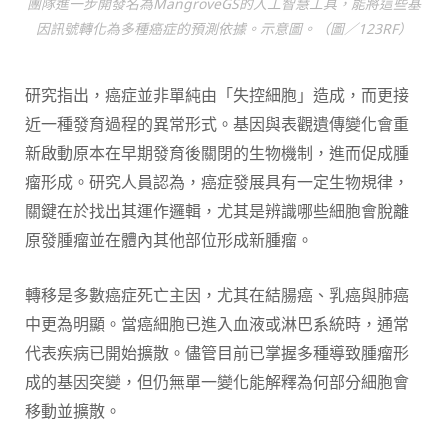
團隊進一步開發名為MangroveGS的人工智慧工具，能將這些基
因訊號轉化為多種癌症的預測依據。示意圖。（圖／123RF）
研究指出，癌症並非單純由「失控細胞」造成，而更接
近一種發育過程的異常形式。基因與表觀遺傳變化會重
新啟動原本在早期發育後關閉的生物機制，進而促成腫
瘤形成。研究人員認為，癌症發展具有一定生物規律，
關鍵在於找出其運作邏輯，尤其是辨識哪些細胞會脫離
原發腫瘤並在體內其他部位形成新腫瘤。
轉移是多數癌症死亡主因，尤其在結腸癌、乳癌與肺癌
中更為明顯。當癌細胞已進入血液或淋巴系統時，通常
代表疾病已開始擴散。儘管目前已掌握多種導致腫瘤形
成的基因突變，但仍無單一變化能解釋為何部分細胞會
移動並擴散。