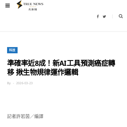
F
T
a
w
c
i
e
t
b
t
o
e
o
r
k
科技
準確率近8成！新AI工具預測癌症轉
移 揪生物規律運作邏輯
By
2026-03-23
記者許若茵／編譯