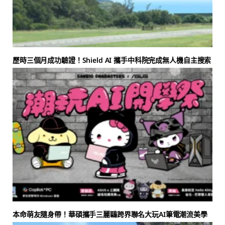
歷時三個月成功驗證！Shield AI 攜手中科院完成無人機自主搜索
本命萌友隨身帶！華碩攜手三麗鷗跨界聯名大玩AI筆電潮流美學