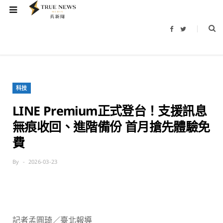
F
T
a
w
c
i
e
t
b
t
o
e
o
r
k
科技
LINE Premium正式登台！支援訊息
無痕收回、進階備份 首月搶先體驗免
費
By
2026-03-23
記者孟圓琦／臺北報導