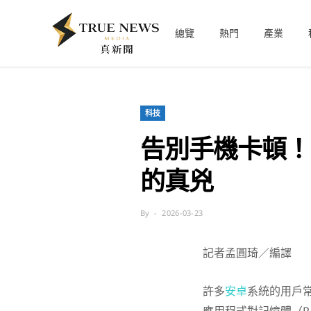
總覽
熱門
產業
科技
告別手機卡頓！
的真兇
By
2026-03-23
記者孟圓琦／編譯
許多
安卓
系統的用戶