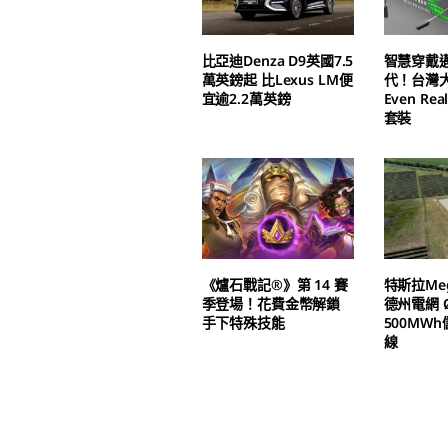
比亞迪Denza D9英國7.5
智慧穿戴
萬英鎊起 比Lexus LM便
代！台灣
宜逾2.2萬英鎊
Even Real
套裝
《爐石戰記®》第 14 賽
特斯拉Meg
季登場！花費金幣解鎖
德州電網 Ø
手下特殊技能
500MW
線