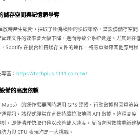
fy的儲存空間與記憶體爭奪
免音樂播放時產生緩衝，採取了極為積極的快取策略。當設備儲存空間
統管理文件的效率會大幅下降，進而導致全系統延遲。尤其是在
備上，Spotify 在後台維持緩存文件的運作，將嚴重壓縮其他應用程
技專區：
https://techplus.1111.com.tw/
設備的高度依賴
gle Maps） 的運作需要同時調用 GPS 硬體、行動數據與圖資渲染
通資訊，該程式經常在背景持續拉取地圖 API 數據。這種高度
機制，即便清理快取也難以改善載入速度，反而會因數據重新建
航力與 CPU 表現均是一大挑戰。