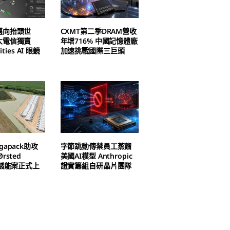
邁向抬頭世
CXMT第二季DRAM營收
大電信獨賣
年增716% 中國記憶體廠
ities AI 眼鏡
加速挑戰國際三巨頭
apack助攻
字節跳動傳禁員工蒸餾
rsted
美國AI模型 Anthropic
h儲能案正式上
證實籌組自研晶片團隊