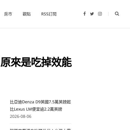
房市
觀點
RSS訂閱
F
T
I
a
w
n
c
i
s
e
t
t
b
t
a
o
e
g
o
r
r
k
a
m
 原來是吃掉效能
比亞迪Denza D9英國7.5萬英鎊起
比Lexus LM便宜逾2.2萬英鎊
2026-08-06
，