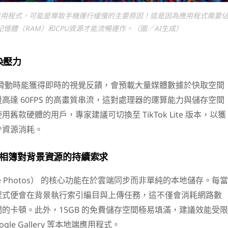
應用程式，可能是導致手機運行緩慢的主要原因！這是因為應用程式需要
記憶體（RAM）和CPU資源才能流暢運作。（圖／AI生成）
染壓力
用戶在滑動時能獲得即時的視覺反饋，會預載大量媒體數據於快取空間
高達 60FPS 的高畫質串流，這對處理器的運算能力與儲存空間
舊款硬體的用戶，專家建議可切換至 TikTok Lite 版本，以獲
少資源消耗。
e 相簿對背景資源的持續索求
gle Photos） 的核心功能在於雲端同步而非單純的本地儲存。每當
程式便會在背景執行索引編目與上傳任務，這不僅會消耗網路數
的卡頓。此外，15GB 的免費儲存空間極易填滿，建議效能受限
le Gallery 等本地端應用程式。