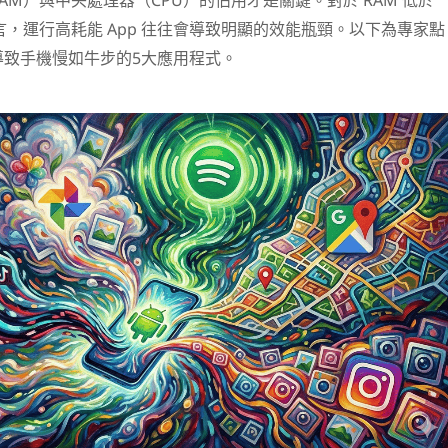
AM）與中央處理器（CPU）的佔用才是關鍵。對於 RAM 低於
而言，運行高耗能 App 往往會導致明顯的效能瓶頸。以下為專家點
導致手機慢如牛步的5大應用程式。