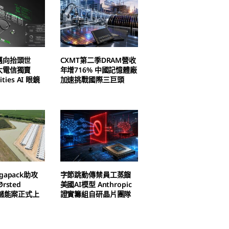
邁向抬頭世
CXMT第二季DRAM營收
大電信獨賣
年增716% 中國記憶體廠
ities AI 眼鏡
加速挑戰國際三巨頭
apack助攻
字節跳動傳禁員工蒸餾
rsted
美國AI模型 Anthropic
h儲能案正式上
證實籌組自研晶片團隊