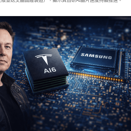
設計定版並送交晶圓廠製造），顯示其自研AI晶片進度持續推進。