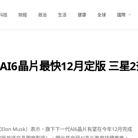
科技
財經
政治
生活
健康
全球
國際
I6晶片最快12月定版 三星2
（
Elon Musk）
表示，旗下下一代AI6晶片有望在今年12月完成