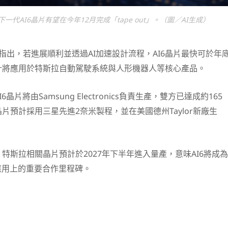
一代AI6晶片有望在今年12月完成「tape out」。（圖／AI生成）
指出，若進展順利並透過AI加速設計流程，AI6晶片最快可於年
計將應用於特斯拉自動駕駛系統與人形機器人等核心產品。
I6晶片將由
Samsung Electronics
負責生產，雙方已達成約165
片預計採用三星先進2奈米製程，並在美國德州Taylor新廠生
特斯拉相關晶片預計於2027年下半年進入量產，意味AI6將成為
應用上的重要合作里程碑。