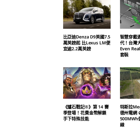
比亞迪Denza D9英國7.5
智慧穿戴
萬英鎊起 比Lexus LM便
代！台灣
宜逾2.2萬英鎊
Even Real
套裝
《爐石戰記®》第 14 賽
特斯拉Meg
季登場！花費金幣解鎖
德州電網 Ø
手下特殊技能
500MW
線