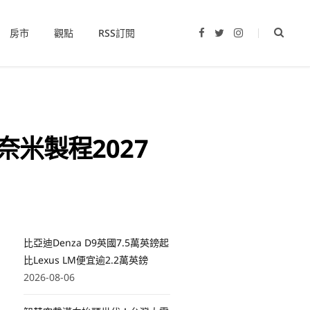
房市
觀點
RSS訂閱
F
T
I
a
w
n
c
i
s
e
t
t
b
t
a
o
e
g
o
r
r
k
a
m
奈米製程2027
比亞迪Denza D9英國7.5萬英鎊起
比Lexus LM便宜逾2.2萬英鎊
2026-08-06