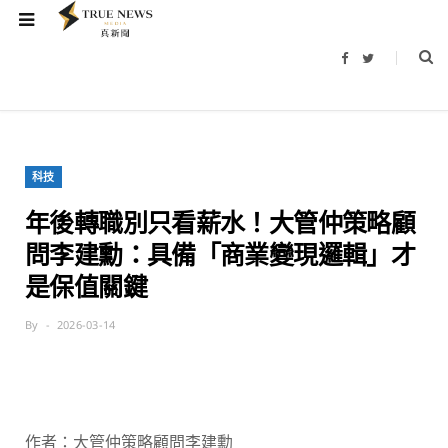
F
T
a
w
c
i
e
t
b
t
o
e
o
r
k
科技
年後轉職別只看薪水！大管仲策略顧
問李建勳：具備「商業變現邏輯」才
是保值關鍵
By
2026-03-14
作者：大管仲策略顧問李建勳