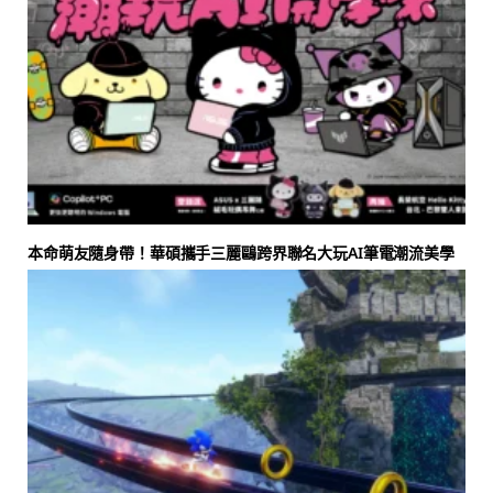
本命萌友隨身帶！華碩攜手三麗鷗跨界聯名大玩AI筆電潮流美學