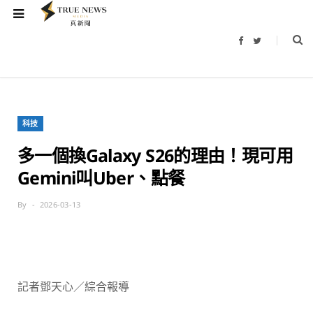
F
T
a
w
c
i
e
t
b
t
o
e
o
r
k
科技
多一個換Galaxy S26的理由！現可用
Gemini叫Uber、點餐
By
2026-03-13
記者鄧天心／綜合報導