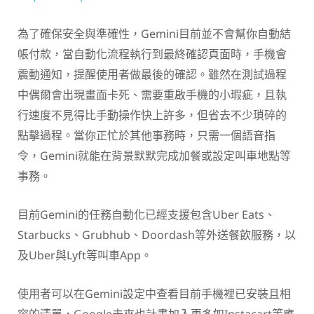
為了確保安全與準確性，Gemini目前並不會幫你自動結
帳付款，當自動化流程執行到最終確認頁面時，手機會
震動通知，提醒使用者做最後的確認。雖然在測試過程
中偶爾會出現畫面卡死、需要重啟手機的小瑕疵，且執
行速度不見得比手動操作快上許多，但省去不少瑣碎的
點擊過程。當你正忙於其他事務時，只需一個語音指
令，Gemini就能在背景默默完成加餐或設定叫車地點等
事務。
目前Gemini的任務自動化已經支援包含Uber Eats、
Starbucks、Grubhub、Doordash等外送餐飲服務，以
及Uber與Lyft等叫車App。
使用者可以在Gemini設定中查看目前手機裡已安裝且相
容的清單，Google未來也計畫加入更多如Instacart等應