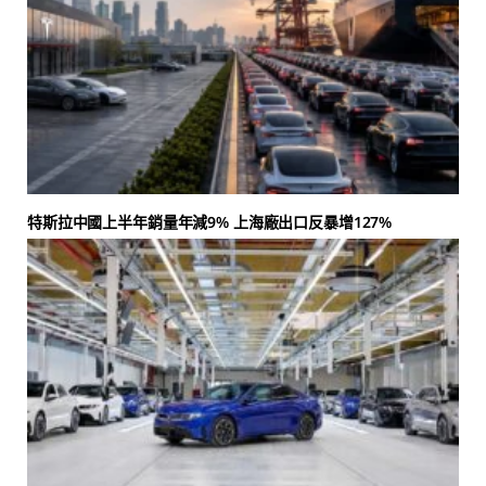
特斯拉中國上半年銷量年減9% 上海廠出口反暴增127%