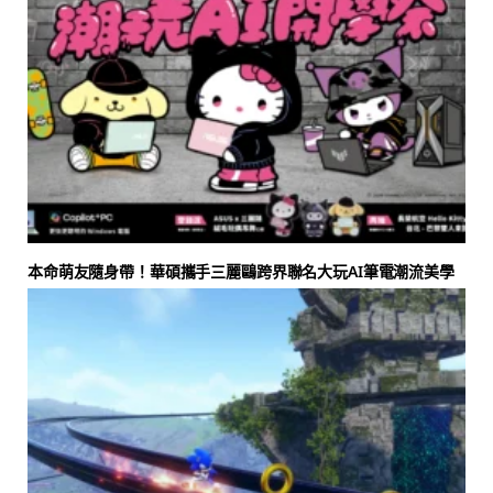
本命萌友隨身帶！華碩攜手三麗鷗跨界聯名大玩AI筆電潮流美學