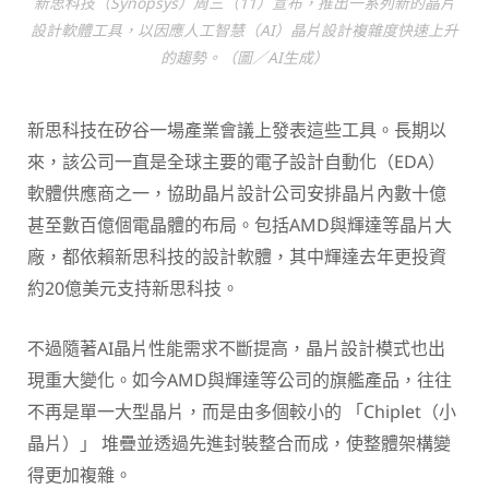
新思科技（Synopsys）周三（11）宣布，推出一系列新的晶片
設計軟體工具，以因應人工智慧（AI）晶片設計複雜度快速上升
的趨勢。（圖／AI生成）
新思科技在矽谷一場產業會議上發表這些工具。長期以
來，該公司一直是全球主要的電子設計自動化（EDA）
軟體供應商之一，協助晶片設計公司安排晶片內數十億
甚至數百億個電晶體的布局。包括AMD與輝達等晶片大
廠，都依賴新思科技的設計軟體，其中輝達去年更投資
約20億美元支持新思科技。
不過隨著AI晶片性能需求不斷提高，晶片設計模式也出
現重大變化。如今AMD與輝達等公司的旗艦產品，往往
不再是單一大型晶片，而是由多個較小的 「Chiplet（小
晶片）」 堆疊並透過先進封裝整合而成，使整體架構變
得更加複雜。