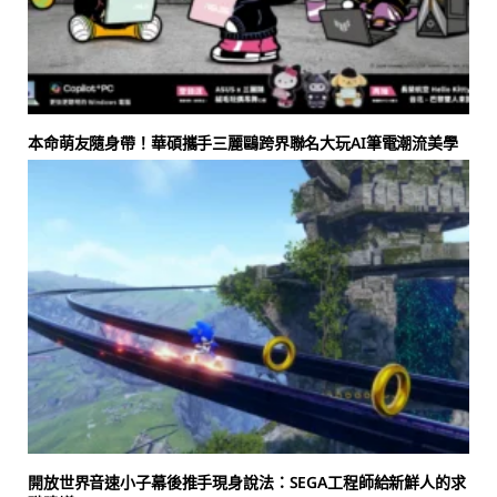
本命萌友隨身帶！華碩攜手三麗鷗跨界聯名大玩AI筆電潮流美學
開放世界音速小子幕後推手現身說法：SEGA工程師給新鮮人的求