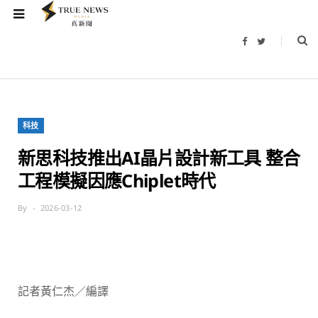
F
T
a
w
c
i
e
t
b
t
o
e
o
r
k
科技
新思科技推出AI晶片設計新工具 整合
工程模擬因應Chiplet時代
By
2026-03-12
記者黃仁杰／編譯