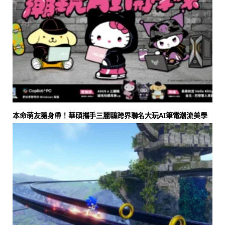
本命萌友隨身帶！華碩攜手三麗鷗跨界聯名大玩AI筆電潮流美學