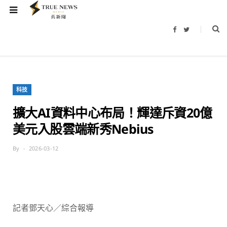
F
T
a
w
c
i
e
t
b
t
o
e
o
r
k
科技
擴大AI資料中心布局！輝達斥資20億
美元入股雲端新秀Nebius
By
2026-03-12
記者鄧天心／綜合報導