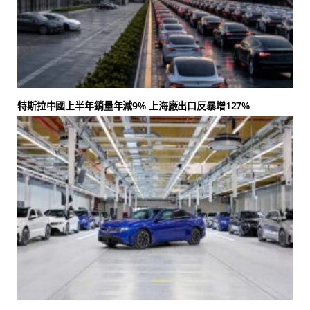
特斯拉中國上半年銷量年減9% 上海廠出口反暴增127%