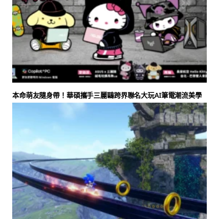
本命萌友隨身帶！華碩攜手三麗鷗跨界聯名大玩AI筆電潮流美學