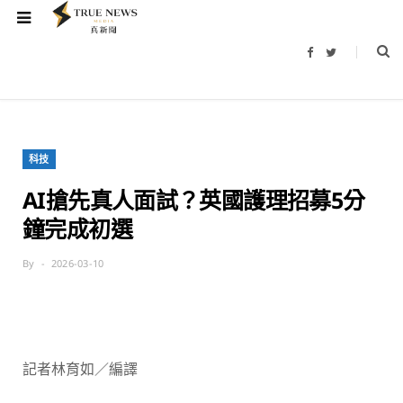
F
T
a
w
c
i
e
t
b
t
o
e
o
r
k
科技
AI搶先真人面試？英國護理招募5分
鐘完成初選
By
2026-03-10
記者林育如／編譯