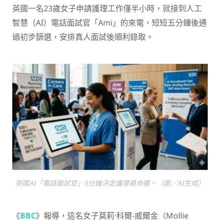
英國一名23歲女子申請護理工作僅半小時，就接到人工
智慧（AI）電話面試官「Ami」的來電，短短五分鐘後通
過初步篩選，安排真人面試後順利錄取。
英國AI「電話面試官」5分鐘決定護理員命運。（圖／AI生成）
《
BBC
》報導，這名女子莫莉·科爾-威爾金（Mollie