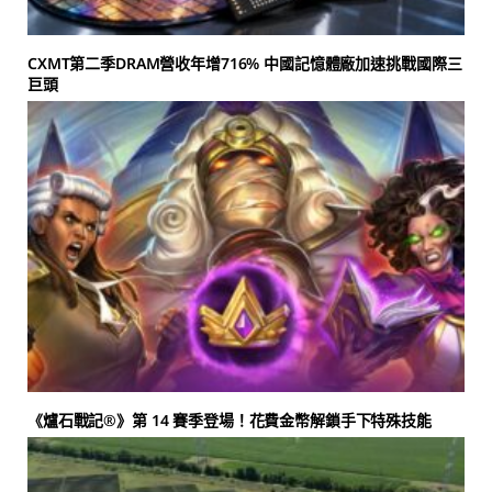
CXMT第二季DRAM營收年增716% 中國記憶體廠加速挑戰國際三
巨頭
《爐石戰記®》第 14 賽季登場！花費金幣解鎖手下特殊技能