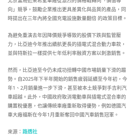
北京當局近來希望車廠從激烈的價格戰轉向「價值導
向」競爭，鼓勵企業推出更具差異化與品質的產品，同
時提出在三年內將全國充電設施數量翻倍 的政策目標。
為避免重演去年因降價競爭導致的股價下跌與監管壓
力，比亞迪今年推出續航更長的插電式混合動力車款，
並與特斯拉一樣提供七年低利率融資方案以刺激銷售。
然而，比亞迪至今仍未成功扭轉中國市場銷量下滑的趨
勢。自2025年下半年開始的銷售疲弱延續至今年初，今
年1、2月銷量進一步下滑，甚至被本土競爭對手吉利汽
車超越。此外，中國政府取消電動車與插電式混合車的
購置稅優惠，也讓傳統車廠重新取得優勢，例如德國汽
車大廠福斯在今年1月重新奪回中國汽車銷售冠軍。
來源：
路透社