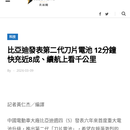
F
T
a
w
c
i
e
t
b
t
o
e
科技
o
r
k
比亞迪發表第二代刀片電池 12分鐘
快充近8成、續航上看千公里
By
2026-03-09
記者黃仁杰／編譯
中國電動車大廠比亞迪週四（5）發表六年來首度重大電
池升級，推出第二代「刀片電池」，希望在競爭激烈的