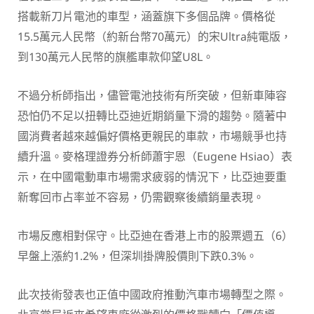
搭載新刀片電池的車型，涵蓋旗下多個品牌。價格從
15.5萬元人民幣（約新台幣70萬元）的宋Ultra純電版，
到130萬元人民幣的旗艦車款仰望U8L。
不過分析師指出，儘管電池技術有所突破，但新車陣容
恐怕仍不足以扭轉比亞迪近期銷量下滑的趨勢。隨著中
國消費者越來越偏好價格更親民的車款，市場競爭也持
續升溫。麥格理證券分析師蕭宇恩（Eugene Hsiao）表
示，在中國電動車市場需求疲弱的情況下，比亞迪要重
新奪回市占率並不容易，仍需觀察後續銷量表現。
市場反應相對保守。比亞迪在香港上市的股票週五（6）
早盤上漲約1.2%，但深圳掛牌股價則下跌0.3%。
此次技術發表也正值中國政府推動汽車市場轉型之際。